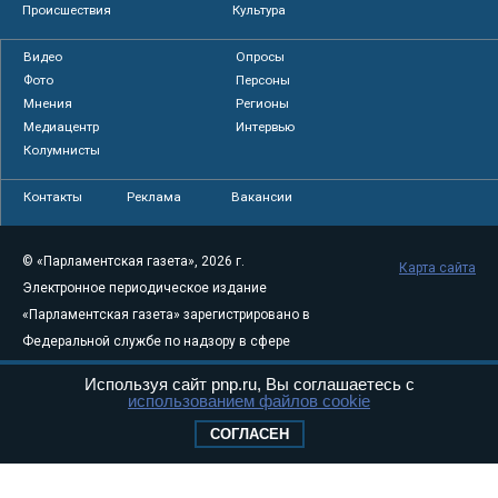
Происшествия
Культура
Видео
Опросы
Фото
Персоны
Мнения
Регионы
Медиацентр
Интервью
Колумнисты
Контакты
Реклама
Вакансии
© «Парламентская газета», 2026 г.
Карта сайта
Электронное периодическое издание
«Парламентская газета» зарегистрировано в
Федеральной службе по надзору в сфере
связи, информационных технологий и
Используя сайт pnp.ru, Вы соглашаетесь с
массовых коммуникаций (Роскомнадзор) 05
использованием файлов cookie
августа 2011 года. 18+
СОГЛАСЕН
Свидетельство о регистрации Эл № ФС77-
46097