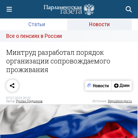
Статьи
Новости
Все о пенсиях в России
Минтруд разработал порядок
организации сопровождаемого
проживания
07.07.2023 20:32
Автор:
Руслан Грудцинов
Источник:
Regulation.gov.ru