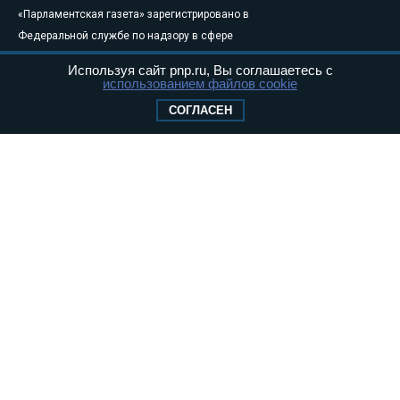
«Парламентская газета» зарегистрировано в
Федеральной службе по надзору в сфере
связи, информационных технологий и
Используя сайт pnp.ru, Вы соглашаетесь с
массовых коммуникаций (Роскомнадзор) 05
использованием файлов cookie
августа 2011 года. 18+
СОГЛАСЕН
Свидетельство о регистрации Эл № ФС77-
46097
Учредитель — АНО «Парламентская газета»
Исполняющий обязанности главного
редактора — Абдуллаев М.Р.
Тел.: +7 (495) 637–69–79 E-mail:
pg@pnp.ru
«Парламентская газета» - официальное еженедельное издание
Федерального Собрания РФ. Издается с 1997 года. Учредители
газеты - Государственная Дума и Совет Федерации РФ. Официальный
публикатор федеральных конституционных законов, федеральных
законов и актов палат Федерального Собрания. «Парламентская
газета» имеет пункты печати и представительства в десяти субъектах
федерации.
Сайт «Парламентской газеты» - это оперативные новости и
достоверная информация о принимаемых в стране законах и