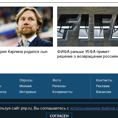
ерия Карпина родился сын
ФИФА раньше УЕФА примет
решение о возвращении россиян
Опросы
Фото
Контакты
ы
Мнения
Регионы
Реклама
ентр
Интервью
Колумнисты
Вакансии
льзуя сайт pnp.ru, Вы соглашаетесь с
использованием файлов c
регистрировано в
СОГЛАСЕН