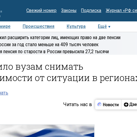
Свежий номер
Законы
Подписка
Журнал «РФ с
ия
и
 мире
Происшествия
Культура
Ещё
Медиацентр
Интервью
Колумнисты
Делова
ил расширить категории лиц, имеющих право на две пенсии
эксперт
оссии за год стало меньше на 409 тысяч человек
я пенсия по старости в России превысила 27,2 тысячи
ило вузам снимать
имости от ситуации в региона
нать
Читать нас в