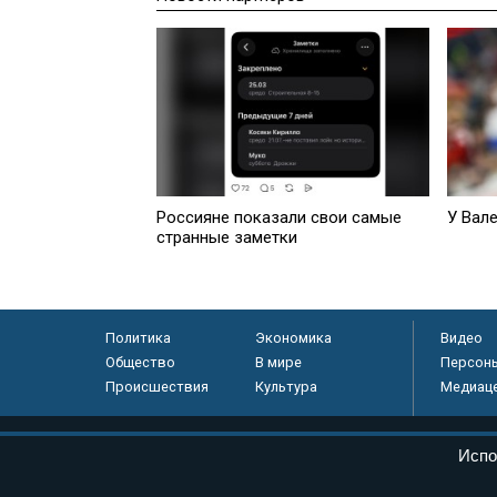
Россияне показали свои самые
У Вал
странные заметки
Политика
Экономика
Видео
Общество
В мире
Персон
Происшествия
Культура
Медиац
© «Парламентская газета», 2026 г.
Испо
Электронное периодическое издание «Парламентская газета» за