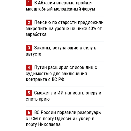
В Абхазии впервые пройдёт
1
масштабный молодёжный форум
Пенсию по старости предложили
2
закрепить на уровне не ниже 40% от
заработка
Законы, вступающие в силу в
3
августе
Путин расширил список лиц с
4
судимостью для заключения
контракта с ВС РФ
Сможет ли ИИ написать оперу и
5
спеть арию
ВС России поразили резервуары
6
с ГСМ в порту Одессы и буксир в
порту Николаева