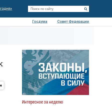
егодня»
Госдума
Совет Федерации
я
Авто
Недвижимость
Технологии
иза
х
Интересное за неделю