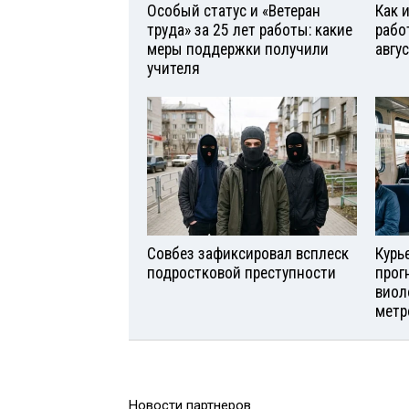
Особый статус и «Ветеран
Как 
труда» за 25 лет работы: какие
рабо
меры поддержки получили
авгу
учителя
Совбез зафиксировал всплеск
Курь
подростковой преступности
прог
виол
метр
Новости партнеров