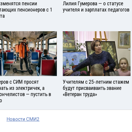
изменятся пенсии
Лилия Гумерова — о статусе
тающих пенсионеров с 1
учителя и зарплатах педагогов
ста
еров с СИМ просят
Учителям с 25-летним стажем
нать из электричек, а
будут присваиваить звание
ончелистов — пустить в
«Ветеран труда»
о
Новости СМИ2