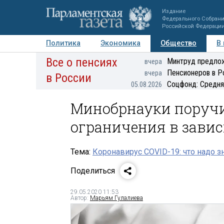
Издание
Федерального Собран
Российской Федераци
Политика
Экономика
Общество
В
Все о пенсиях
Фото
Авторы
Персоны
Мнения
Регионы
Минтруд предлож
вчера
Пенсионеров в Р
вчера
в России
Соцфонд: Средня
05.08.2026
Минобрнауки поруч
ограничения в завис
Тема:
Коронавирус COVID-19: что надо з
Поделиться
29.05.2020 11:53
Автор:
Марьям Гулалиева