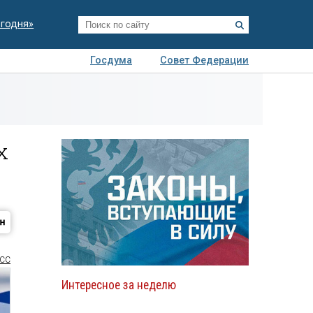
егодня»
Госдума
Совет Федерации
я
Авто
Недвижимость
Технологии
иза
х
СС
Интересное за неделю