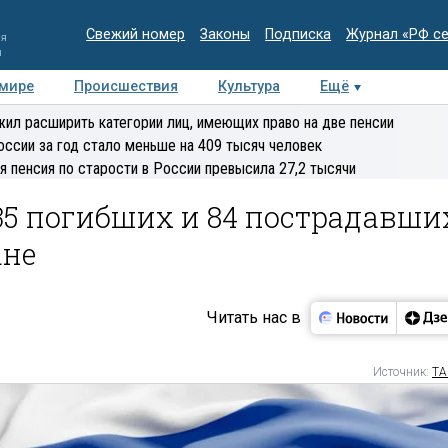
Свежий номер
Законы
Подписка
Журнал «РФ с
ия
и
 мире
Происшествия
Культура
Ещё
Медиацентр
Интервью
Колумнисты
Делова
ил расширить категории лиц, имеющих право на две пенсии
эксперт
оссии за год стало меньше на 409 тысяч человек
я пенсия по старости в России превысила 27,2 тысячи
35 погибших и 84 пострадавши
ане
Читать нас в
Источник:
ТА