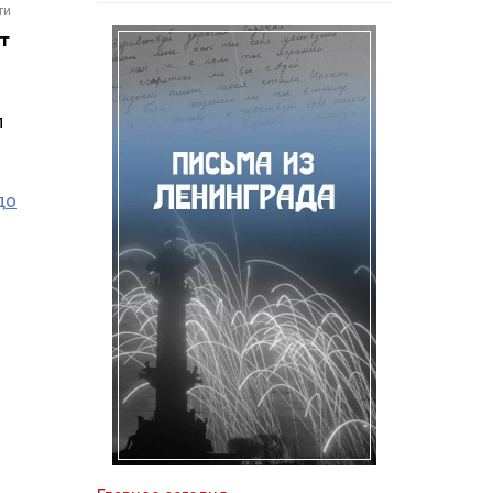
ти
т
л
до