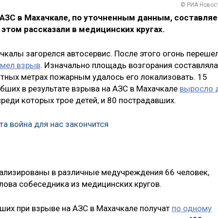
© РИА Новос
 АЗС в Махачкале, по уточненным данным, составляе
б этом рассказали в медицинских кругах.
чкалы загорелся автосервис. После этого огонь переше
емел взрыв
. Изначально площадь возгорания составляла
атных метрах пожарным удалось его локализовать. 15
гибших в результате взрыва на АЗС в Махачкале
выросло 
среди которых трое детей, и 80 пострадавших.
та война для нас закончится
тализированы в различные медучреждения 66 человек,
слова собеседника из медицинских кругов.
бших при взрыве на АЗС в Махачкале получат
по одному