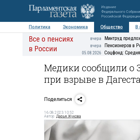
Издание
Федерального Собран
Российской Федераци
Политика
Экономика
Общество
В
Все о пенсиях
Фото
Авторы
Персоны
Мнения
Регионы
Минтруд предлож
вчера
Пенсионеров в Р
вчера
в России
Соцфонд: Средня
05.08.2026
Медики сообщили о 
при взрыве в Дагест
Поделиться
16.08.2023 10:52
Автор:
Дарья Жукова