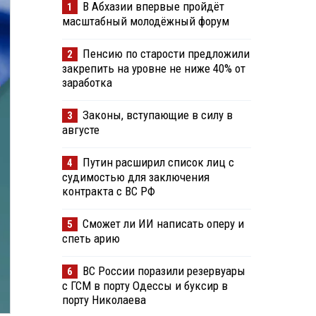
В Абхазии впервые пройдёт
1
масштабный молодёжный форум
Пенсию по старости предложили
2
закрепить на уровне не ниже 40% от
заработка
Законы, вступающие в силу в
3
августе
Путин расширил список лиц с
4
судимостью для заключения
контракта с ВС РФ
Сможет ли ИИ написать оперу и
5
спеть арию
ВС России поразили резервуары
6
с ГСМ в порту Одессы и буксир в
порту Николаева