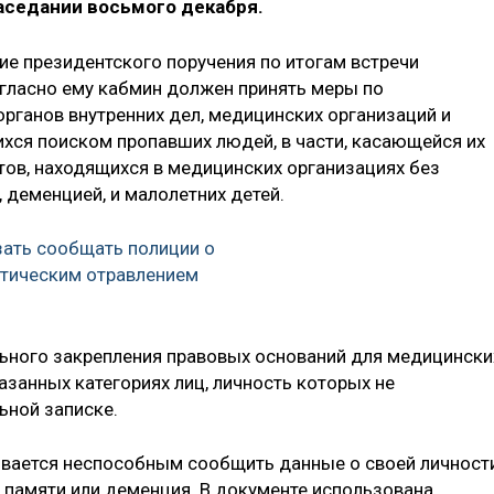
аседании восьмого декабря.
ие президентского поручения по итогам встречи
гласно ему кабмин должен принять меры по
ганов внутренних дел, медицинских организаций и
хся поиском пропавших людей, в части, касающейся их
тов, находящихся в медицинских организациях без
 деменцией, и малолетних детей.
зать сообщать полиции о
отическим отравлением
ьного закрепления правовых оснований для медицински
занных категориях лиц, личность которых не
ьной записке.
вается неспособным сообщить данные о своей личности
, памяти или деменция. В документе использована