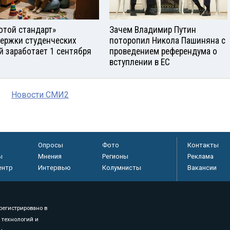
отой стандарт»
Зачем Владимир Путин
ержки студенческих
поторопил Никола Пашиняна с
й заработает 1 сентября
проведением референдума о
вступлении в ЕС
Новости СМИ2
Опросы
Фото
Контакты
ы
Мнения
Регионы
Реклама
ентр
Интервью
Колумнисты
Вакансии
регистрировано в
 технологий и