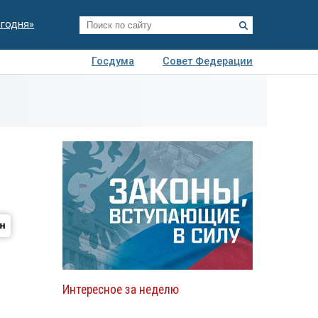
егодня»
Госдума
Совет Федерации
я
Авто
Недвижимость
Технологии
иза
Интересное за неделю