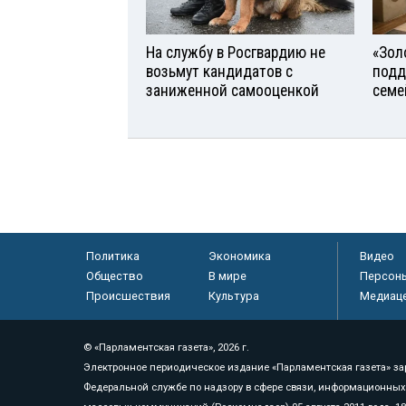
На службу в Росгвардию не
«Зол
возьмут кандидатов с
подд
заниженной самооценкой
семе
Политика
Экономика
Видео
Общество
В мире
Персон
Происшествия
Культура
Медиац
© «Парламентская газета», 2026 г.
Электронное периодическое издание «Парламентская газета» за
Федеральной службе по надзору в сфере связи, информационных