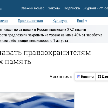
Свежий номер
Законы
Подписка
Журнал «РФ с
ия
и
 мире
Происшествия
Культура
Ещё
Медиацентр
Интервью
Колумнисты
Делова
я пенсия по старости в России превысила 27,2 тысячи
эксперт
ости предложили закрепить на уровне не ниже 40% от заработка
енсии работающих пенсионеров с 1 августа
давать правоохранителям
х память
Читать нас в