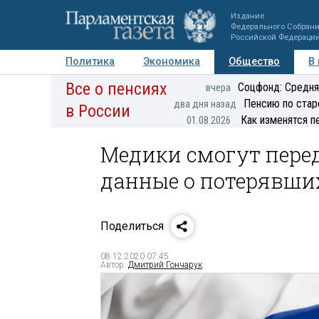
Издание
Федерального Собран
Российской Федераци
Политика
Экономика
Общество
В
Все о пенсиях
Фото
Авторы
Персоны
Мнения
Регионы
Соцфонд: Средня
вчера
Пенсию по стар
два дня назад
в России
Как изменятся п
01.08.2026
Медики смогут пере
данные о потерявши
Поделиться
08.12.2020 07:45
Автор:
Дмитрий Гончарук