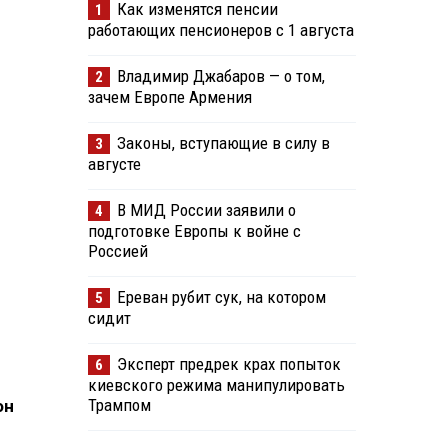
Как изменятся пенсии
1
работающих пенсионеров с 1 августа
Владимир Джабаров — о том,
2
зачем Европе Армения
Законы, вступающие в силу в
3
августе
В МИД России заявили о
4
подготовке Европы к войне с
Россией
Ереван рубит сук, на котором
5
сидит
Эксперт предрек крах попыток
6
киевского режима манипулировать
Трампом
он