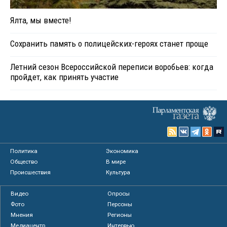
Ялта, мы вместе!
Сохранить память о полицейских-героях станет проще
Летний сезон Всероссийской переписи воробьев: когда
пройдет, как принять участие
Политика
Экономика
Общество
В мире
Происшествия
Культура
Видео
Опросы
Фото
Персоны
Мнения
Регионы
Медиацентр
Интервью