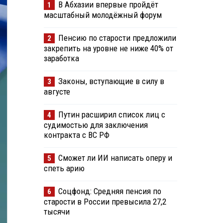
В Абхазии впервые пройдёт
1
масштабный молодёжный форум
Пенсию по старости предложили
2
закрепить на уровне не ниже 40% от
заработка
Законы, вступающие в силу в
3
августе
Путин расширил список лиц с
4
судимостью для заключения
контракта с ВС РФ
Сможет ли ИИ написать оперу и
5
спеть арию
Соцфонд: Средняя пенсия по
6
старости в России превысила 27,2
тысячи