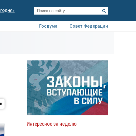
егодня»
Госдума
Совет Федерации
я
Авто
Недвижимость
Технологии
иза
Интересное за неделю