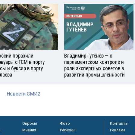
оссии поразили
Владимир Гутенев — о
рвуары с ГСМ в порту
парламентском контроле и
сы и буксир в порту
роли экспертных советов в
лаева
развитии промышленности
Новости СМИ2
Опросы
Фото
Контакты
ы
Мнения
Регионы
Реклама