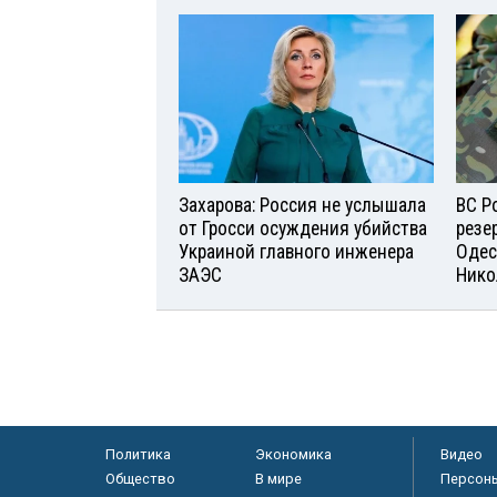
Захарова: Россия не услышала
ВС Р
от Гросси осуждения убийства
резе
Украиной главного инженера
Одес
ЗАЭС
Нико
Политика
Экономика
Видео
Общество
В мире
Персон