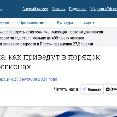
Свежий номер
Законы
Подписка
Журнал «РФ с
ия
и
 мире
Происшествия
Культура
Ещё
Медиацентр
Интервью
Колумнисты
Делова
ил расширить категории лиц, имеющих право на две пенсии
эксперт
оссии за год стало меньше на 409 тысяч человек
я пенсия по старости в России превысила 27,2 тысячи
а, как приведут в порядок
регионах
рации 25 сентября 2024 года
Читать нас в