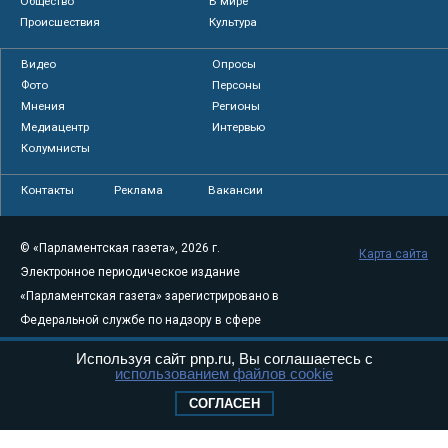
Общество
В мире
Происшествия
Культура
Видео
Опросы
Фото
Персоны
Мнения
Регионы
Медиацентр
Интервью
Колумнисты
Контакты
Реклама
Вакансии
© «Парламентская газета», 2026 г.
Карта сайта
Электронное периодическое издание
«Парламентская газета» зарегистрировано в
Федеральной службе по надзору в сфере
связи, информационных технологий и
Используя сайт pnp.ru, Вы соглашаетесь с
массовых коммуникаций (Роскомнадзор) 05
использованием файлов cookie
августа 2011 года. 18+
СОГЛАСЕН
Свидетельство о регистрации Эл № ФС77-
46097