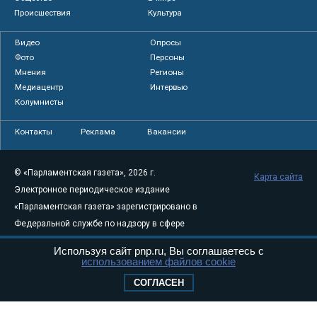
Происшествия
Культура
Видео
Опросы
Фото
Персоны
Мнения
Регионы
Медиацентр
Интервью
Колумнисты
Контакты
Реклама
Вакансии
© «Парламентская газета», 2026 г.
Карта сайта
Электронное периодическое издание
«Парламентская газета» зарегистрировано в
Федеральной службе по надзору в сфере
связи, информационных технологий и
Используя сайт pnp.ru, Вы соглашаетесь с
массовых коммуникаций (Роскомнадзор) 05
использованием файлов cookie
августа 2011 года. 18+
СОГЛАСЕН
Свидетельство о регистрации Эл № ФС77-
46097