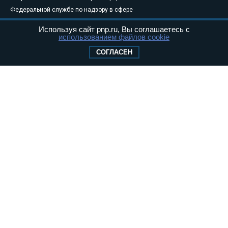
Федеральной службе по надзору в сфере
связи, информационных технологий и
Используя сайт pnp.ru, Вы соглашаетесь с
массовых коммуникаций (Роскомнадзор) 05
использованием файлов cookie
августа 2011 года. 18+
СОГЛАСЕН
Свидетельство о регистрации Эл № ФС77-
46097
Учредитель — АНО «Парламентская газета»
Исполняющий обязанности главного
редактора — Абдуллаев М.Р.
Тел.: +7 (495) 637–69–79 E-mail:
pg@pnp.ru
«Парламентская газета» - официальное еженедельное издание
Федерального Собрания РФ. Издается с 1997 года. Учредители
газеты - Государственная Дума и Совет Федерации РФ. Официальный
публикатор федеральных конституционных законов, федеральных
законов и актов палат Федерального Собрания. «Парламентская
газета» имеет пункты печати и представительства в десяти субъектах
федерации.
Сайт «Парламентской газеты» - это оперативные новости и
достоверная информация о принимаемых в стране законах и
деятельности депутатов и сенаторов. При использовании материалов