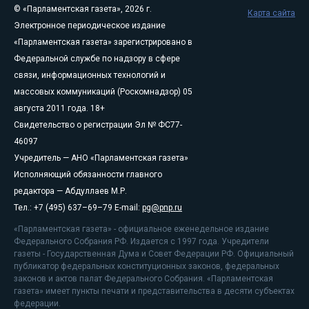
© «Парламентская газета», 2026 г.
Карта сайта
Электронное периодическое издание
«Парламентская газета» зарегистрировано в
Федеральной службе по надзору в сфере
связи, информационных технологий и
массовых коммуникаций (Роскомнадзор) 05
августа 2011 года. 18+
Свидетельство о регистрации Эл № ФС77-
46097
Учредитель — АНО «Парламентская газета»
Исполняющий обязанности главного
редактора — Абдуллаев М.Р.
Тел.: +7 (495) 637–69–79 E-mail:
pg@pnp.ru
«Парламентская газета» - официальное еженедельное издание
Федерального Собрания РФ. Издается с 1997 года. Учредители
газеты - Государственная Дума и Совет Федерации РФ. Официальный
публикатор федеральных конституционных законов, федеральных
законов и актов палат Федерального Собрания. «Парламентская
газета» имеет пункты печати и представительства в десяти субъектах
федерации.