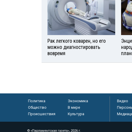
Рак легкого коварен, но его
Энци
можно диагностировать
наро
вовремя
план
Политика
Экономика
Видео
Общество
В мире
Персон
Происшествия
Культура
Медиац
© «Парламентская газета», 2026 г.