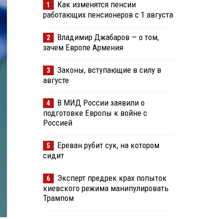
Как изменятся пенсии
1
работающих пенсионеров с 1 августа
Владимир Джабаров — о том,
2
зачем Европе Армения
Законы, вступающие в силу в
3
августе
В МИД России заявили о
4
подготовке Европы к войне с
Россией
Ереван рубит сук, на котором
5
сидит
Эксперт предрек крах попыток
6
киевского режима манипулировать
Трампом