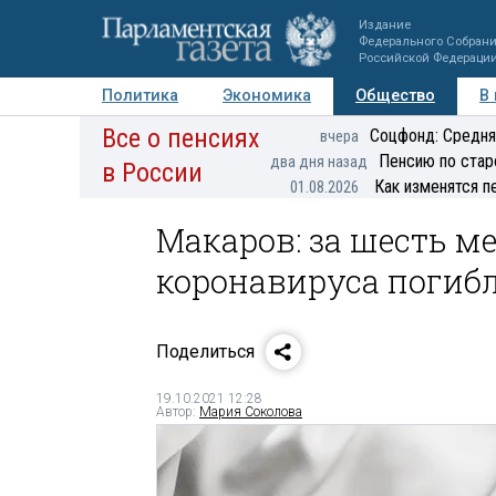
Издание
Федерального Собран
Российской Федераци
Политика
Экономика
Общество
В
Все о пенсиях
Фото
Авторы
Персоны
Мнения
Регионы
Соцфонд: Средня
вчера
Пенсию по стар
два дня назад
в России
Как изменятся п
01.08.2026
Макаров: за шесть ме
коронавируса погибл
Поделиться
19.10.2021 12:28
Автор:
Мария Соколова