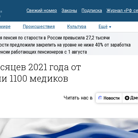
Свежий номер
Законы
Подписка
Журнал «РФ с
ия
и
 мире
Происшествия
Культура
Ещё
Медиацентр
Интервью
Колумнисты
Делова
я пенсия по старости в России превысила 27,2 тысячи
эксперт
ости предложили закрепить на уровне не ниже 40% от заработка
енсии работающих пенсионеров с 1 августа
сяцев 2021 года от
и 1100 медиков
Читать нас в