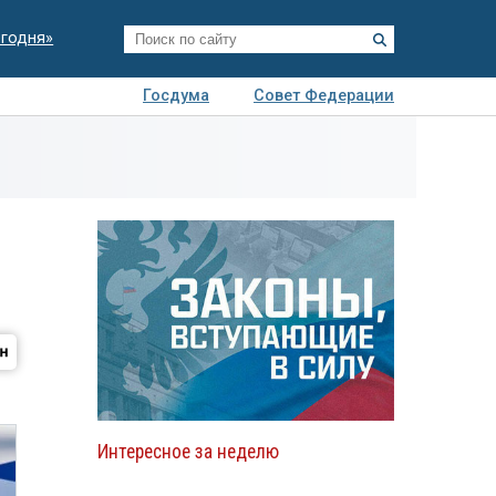
егодня»
Госдума
Совет Федерации
я
Авто
Недвижимость
Технологии
иза
Интересное за неделю