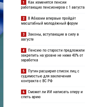
Как изменятся пенсии
1
работающих пенсионеров с 1 августа
В Абхазии впервые пройдёт
2
масштабный молодёжный форум
Законы, вступающие в силу в
3
августе
Пенсию по старости предложили
4
закрепить на уровне не ниже 40% от
заработка
Путин расширил список лиц с
5
судимостью для заключения
контракта с ВС РФ
Сможет ли ИИ написать оперу и
6
спеть арию