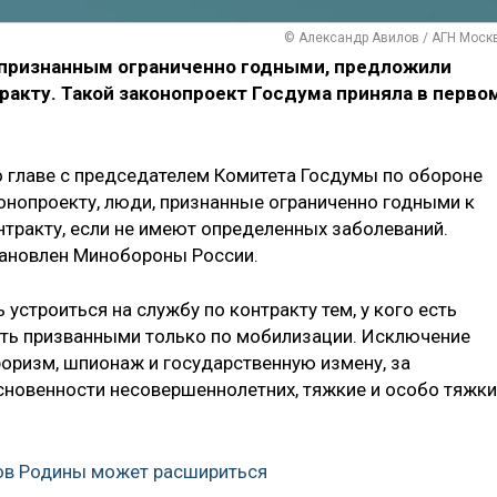
© Александр Авилов / АГН Моск
признанным ограниченно годными, предложили
ракту. Такой законопроект Госдума приняла в перво
о главе с председателем Комитета Госдумы по обороне
конопроекту, люди, признанные ограниченно годными к
нтракту, если не имеют определенных заболеваний.
тановлен Минобороны России.
устроиться на службу по контракту тем, у кого есть
быть призванными только по мобилизации. Исключение
оризм, шпионаж и государственную измену, за
сновенности несовершеннолетних, тяжкие и особо тяжк
ов Родины может расшириться