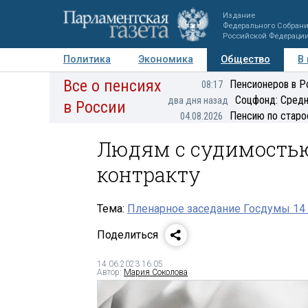
Издание
Федерального Собран
Российской Федераци
Политика
Экономика
Общество
В
Все о пенсиях
Фото
Авторы
Персоны
Мнения
Регионы
Пенсионеров в Р
08:17
Соцфонд: Средн
два дня назад
в России
Пенсию по старо
04.08.2026
Людям с судимостью
контракту
Тема:
Пленарное заседание Госдумы 14 
Поделиться
14.06.2023 16:05
Автор:
Мария Соколова