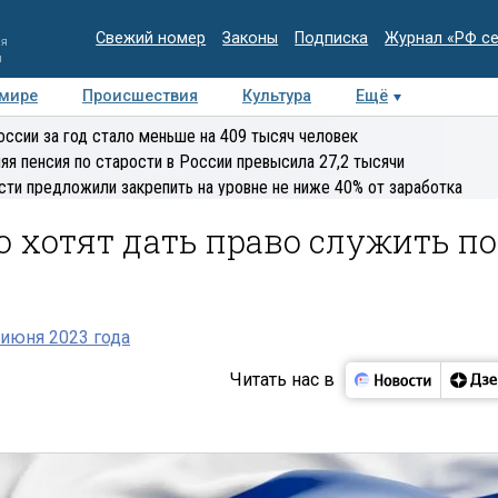
Свежий номер
Законы
Подписка
Журнал «РФ с
ия
и
 мире
Происшествия
Культура
Ещё
Медиацентр
Интервью
Колумнисты
Делова
оссии за год стало меньше на 409 тысяч человек
эксперт
яя пенсия по старости в России превысила 27,2 тысячи
сти предложили закрепить на уровне не ниже 40% от заработка
 хотят дать право служить по
июня 2023 года
Читать нас в