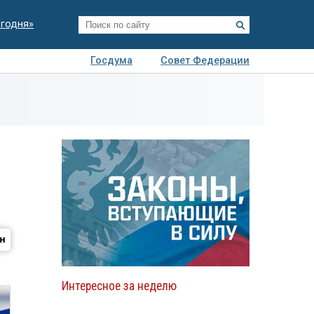
егодня»
Госдума
Совет Федерации
я
Авто
Недвижимость
Технологии
иза
Интересное за неделю