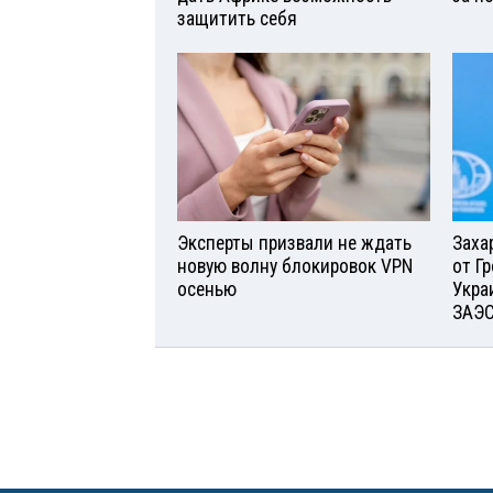
защитить себя
Эксперты призвали не ждать
Заха
новую волну блокировок VPN
от Г
осенью
Укра
ЗАЭ