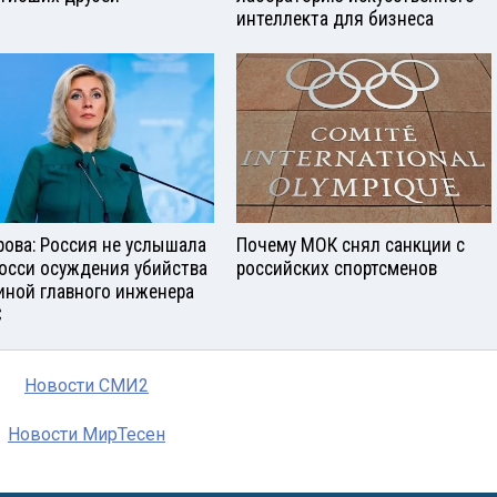
интеллекта для бизнеса
рова: Россия не услышала
Почему МОК снял санкции с
росси осуждения убийства
российских спортсменов
иной главного инженера
С
Новости СМИ2
Новости МирТесен