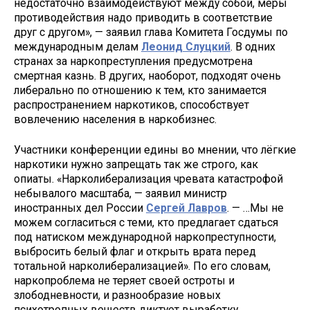
недостаточно взаимодействуют между собой, меры
противодействия надо приводить в соответствие
друг с другом», — заявил глава Комитета Госдумы по
международным делам
Леонид Слуцкий
. В одних
странах за наркопреступления предусмотрена
смертная казнь. В других, наоборот, подходят очень
либерально по отношению к тем, кто занимается
распространением наркотиков, способствует
вовлечению населения в наркобизнес.
Участники конференции едины во мнении, что лёгкие
наркотики нужно запрещать так же строго, как
опиаты. «Нарколиберализация чревата катастрофой
небывалого масштаба, — заявил министр
иностранных дел России
Сергей Лавров
. — …Мы не
можем согласиться с теми, кто предлагает сдаться
под натиском международной наркопреступности,
выбросить белый флаг и открыть врата перед
тотальной нарколиберализацией». По его словам,
наркопроблема не теряет своей остроты и
злободневности, и разнообразие новых
психотропных веществ диктует выработку