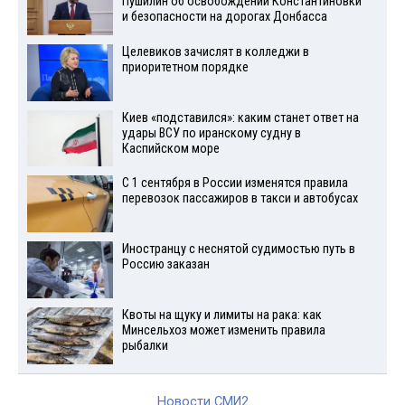
Пушилин об освобождении Константиновки
и безопасности на дорогах Донбасса
Целевиков зачислят в колледжи в
приоритетном порядке
Киев «подставился»: каким станет ответ на
удары ВСУ по иранскому судну в
Каспийском море
С 1 сентября в России изменятся правила
перевозок пассажиров в такси и автобусах
Иностранцу с неснятой судимостью путь в
Россию заказан
Квоты на щуку и лимиты на рака: как
Минсельхоз может изменить правила
рыбалки
Новости СМИ2