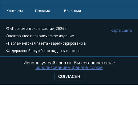
Контакты
Реклама
Вакансии
© «Парламентская газета», 2026 г.
Карта сайта
Электронное периодическое издание
«Парламентская газета» зарегистрировано в
Федеральной службе по надзору в сфере
связи, информационных технологий и
Используя сайт pnp.ru, Вы соглашаетесь с
массовых коммуникаций (Роскомнадзор) 05
использованием файлов cookie
августа 2011 года. 18+
СОГЛАСЕН
Свидетельство о регистрации Эл № ФС77-
46097
Учредитель — АНО «Парламентская газета»
Исполняющий обязанности главного
редактора — Абдуллаев М.Р.
Тел.: +7 (495) 637–69–79 E-mail:
pg@pnp.ru
«Парламентская газета» - официальное еженедельное издание
Федерального Собрания РФ. Издается с 1997 года. Учредители