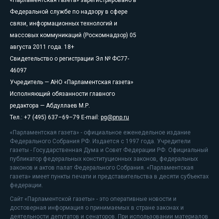
«Парламентская газета» зарегистрировано в
Федеральной службе по надзору в сфере
связи, информационных технологий и
массовых коммуникаций (Роскомнадзор) 05
августа 2011 года. 18+
Свидетельство о регистрации Эл № ФС77-
46097
Учредитель — АНО «Парламентская газета»
Исполняющий обязанности главного
редактора — Абдуллаев М.Р.
Тел.: +7 (495) 637–69–79 E-mail:
pg@pnp.ru
«Парламентская газета» - официальное еженедельное издание
Федерального Собрания РФ. Издается с 1997 года. Учредители
газеты - Государственная Дума и Совет Федерации РФ. Официальный
публикатор федеральных конституционных законов, федеральных
законов и актов палат Федерального Собрания. «Парламентская
газета» имеет пункты печати и представительства в десяти субъектах
федерации.
Сайт «Парламентской газеты» - это оперативные новости и
достоверная информация о принимаемых в стране законах и
деятельности депутатов и сенаторов. При использовании материалов