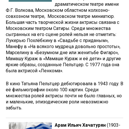
драматическом театре имени
Ф.Г. Волкова, Московском областном колхозно-
совхозном театре, Московском театре миниатюр.
Большая часть творческой жизни актрисы связана с
Московским театром Сатиры. Среди множества
сыгранных на его сцене ролей нельзя не отметить:
Лукерью Похлёбкину в «Свадьбе с приданым»,
Манефу в «На всякого мудреца довольно простоты»,
Марселину в «Безумном дне или женитьбе Фигаро»,
Мамашу Кураж в «Мамаше Кураж и её дети» и другие
яркие образы, созданные Пельтцер. С 1977 года она
была актрисой «Ленкома».
В кино Татьяна Пельтцер дебютировала в 1943 году. В
её фильмографии около 100 картин. Среди
множества ролей актрисы почти не было главных, но
и маленькие, эпизодические роли невозможно
забыть.
Арам Ильич Хачатурян
(1903-