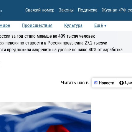
Свежий номер
Законы
Подписка
Журнал «РФ с
ия
и
 мире
Происшествия
Культура
Ещё
Медиацентр
Интервью
Колумнисты
Делова
оссии за год стало меньше на 409 тысяч человек
эксперт
яя пенсия по старости в России превысила 27,2 тысячи
сти предложили закрепить на уровне не ниже 40% от заработка
я
Читать нас в