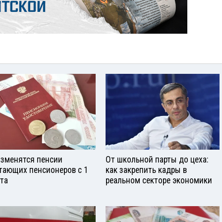
изменятся пенсии
От школьной парты до цеха:
тающих пенсионеров с 1
как закрепить кадры в
ста
реальном секторе экономики