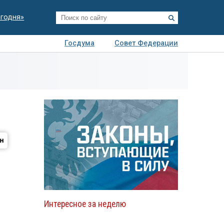
егодня»
Госдума
Совет Федерации
я
Авто
Недвижимость
Технологии
иза
Интересное за неделю