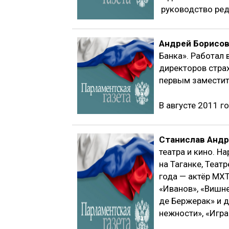
руководство ред
Андрей Борисов
Банка». Работал
директоров стра
первым заместит
В августе 2011 г
Станислав Анд
театра и кино. Н
на Таганке, Теат
года — актёр МХТ
«Иванов», «Вишне
де Бержерак» и д
нежности», «Игра