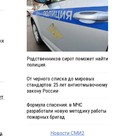
ых
Родственников сирот поможет найти
полиция
От черного списка до мировых
стандартов: 25 лет антиотмывочному
закону России
T.
Формула спасения: в МЧС
разработали новую методику работы
пожарных бригад
3
Новости СМИ2
й