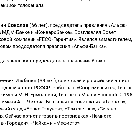
акцией телеканала.
ич Соколов
(66 лет), председатель правления «Альфа-
 в МДМ-Банке и «Конверсбанке». Возглавлял Совет
ховой компании «РЕСО-Гарантия». Являлся заместителем,
елем председателя правления «Альфа-Банка».
ода занял пост председателя правления банка.
реевич Любшин
(88 лет), советский и российский артист
ародный артист РСФСР. Работал в «Современнике», Театр
ре имени М. Н. Ермоловой, Театре на Малой Бронной. С 19
 имени А.П. Чехова. Был занят в спектаклях: «Тартюф»,
вый сад», «Борис Годунов», «Три сестры», «Сирано
р. Сейчас артист играет в постановках «Немного
 в «Городки», «Чайка» и «Мефисто».