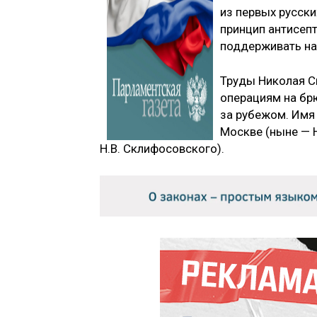
из первых русски
принцип антисеп
поддерживать нар
Труды Николая С
операциям на бр
за рубежом. Имя
Москве (ныне — 
Н.В. Склифосовского).