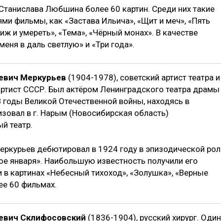
Станислава Любшина более 60 картин. Среди них такие
и фильмы, как «Застава Ильича», «Щит и меч», «Пять
иж и умереть», «Тема», «Чёрный монах». В качестве
еня в даль светлую» и «Три года».
евич Меркурьев
(1904-1978), советский артист театра и
артист СССР. Был актёром Ленинградского театра драмы
 годы Великой Отечественной войны, находясь в
изовал в г. Нарым (Новосибирская область)
й театр.
Меркурьев дебютировал в 1924 году в эпизодической рол
ое января». Наибольшую известность получили его
 в картинах «Небесный тихоход», «Золушка», «Верные
лее 60 фильмах.
евич Склифосовский
(1836-1904), русский хирург. Один