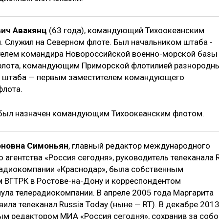
ич Авакянц
(63 года), командующий Тихоокеанским
. Служил на Северном флоте. Был начальником штаба -
елем командира Новороссийской военно-морской базы
флота, командующим Приморской флотилией разнородн
м штаба — первым заместителем командующего
флота.
 был назначен командующим Тихоокеанским флотом.
оновна Симоньян
, главный редактор международного
агентства «Россия сегодня», руководитель телеканала R
радиокомпании «Краснодар», была собственным
 ВГТРК в Ростове-на-Дону и корреспондентом
пула телерадиокомпании. В апреле 2005 года Маргарита
ила телеканал Russia Today (ныне — RT). В декабре 201
ным редактором МИА «Россия сегодня», сохранив за собо