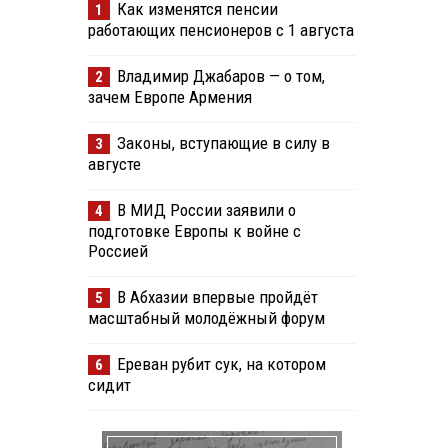
Как изменятся пенсии
1
работающих пенсионеров с 1 августа
Владимир Джабаров — о том,
2
зачем Европе Армения
Законы, вступающие в силу в
3
августе
В МИД России заявили о
4
подготовке Европы к войне с
Россией
В Абхазии впервые пройдёт
5
масштабный молодёжный форум
Ереван рубит сук, на котором
6
сидит