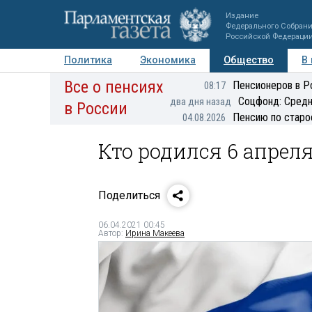
Издание
Федерального Собран
Российской Федераци
Политика
Экономика
Общество
В
Все о пенсиях
Фото
Авторы
Персоны
Мнения
Регионы
Пенсионеров в Р
08:17
Соцфонд: Средн
два дня назад
в России
Пенсию по старо
04.08.2026
Кто родился 6 апрел
Поделиться
06.04.2021 00:45
Автор:
Ирина Макеева