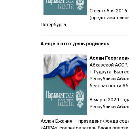
С сентября 2016
(представительны
Петербурга.
А ещё в этот день родились:
Аслан Георгиев
Абхазской АССР, 
г. Гудаута. Был
Республики Абха
безопасности Аб
В марте 2020 го
Республики Абхаз
Аслан Бжания — президент Фонда соц
«АПРА», сопредседатель Блока оппози