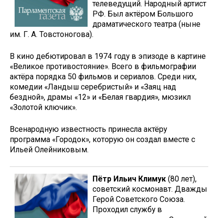
телеведущий. Народный артист
РФ. Был актёром Большого
драматического театра (ныне
им. Г. А. Товстоно­гова).
В кино дебютировал в 1974 году в эпизоде в картине
«Великое противостояние». Всего в фильмографии
актёра порядка 50 фильмов и сериалов. Среди них,
комедии «Ландыш серебристый» и «Заяц над
бездной», драмы «12» и «Белая гвардия», мюзикл
«Золотой ключик».
Всенародную известность принесла актёру
программа «Городок», которую он создал вместе с
Ильей Олейниковым.
Пётр Ильич Климук
(80 лет),
советский космонавт. Дважды
Герой Советского Союза.
Проходил службу в