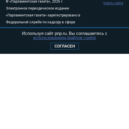
© «Парламентская газета», 2026 г.
Карта сайта
Электронное периодическое издание
«Парламентская газета» зарегистрировано в
Федеральной службе по надзору в сфере
связи, информационных технологий и
Используя сайт pnp.ru, Вы соглашаетесь с
массовых коммуникаций (Роскомнадзор) 05
использованием файлов cookie
августа 2011 года. 18+
СОГЛАСЕН
Свидетельство о регистрации Эл № ФС77-
46097
Учредитель — АНО «Парламентская газета»
Исполняющий обязанности главного
редактора — Абдуллаев М.Р.
Тел.: +7 (495) 637–69–79 E-mail:
pg@pnp.ru
«Парламентская газета» - официальное еженедельное издание
Федерального Собрания РФ. Издается с 1997 года. Учредители
газеты - Государственная Дума и Совет Федерации РФ. Официальный
публикатор федеральных конституционных законов, федеральных
законов и актов палат Федерального Собрания. «Парламентская
газета» имеет пункты печати и представительства в десяти субъектах
федерации.