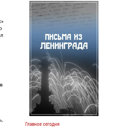
с»
о
ыл
 в
ь,
Главное сегодня