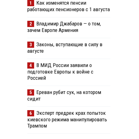
Как изменятся пенсии
1
работающих пенсионеров с 1 августа
Владимир Джабаров — о том,
2
зачем Европе Армения
Законы, вступающие в силу в
3
августе
В МИД России заявили о
4
подготовке Европы к войне с
Россией
Ереван рубит сук, на котором
5
сидит
Эксперт предрек крах попыток
6
киевского режима манипулировать
Трампом