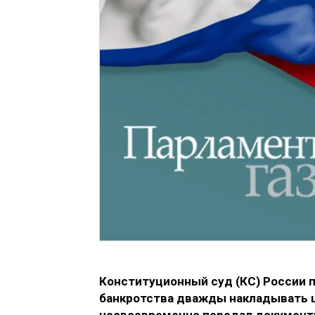
Конституционный суд (КС) России п
банкротства
дважды накладывать ш