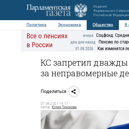
Издание
Федерального Собран
Российской Федераци
Политика
Экономика
Общество
В
Все о пенсиях
Фото
Авторы
Персоны
Мнения
Регионы
Соцфонд: Средня
вчера
Пенсию по стар
два дня назад
в России
Как изменятся п
01.08.2026
КС запретил дважды
за неправомерные де
Поделиться
07.04.2021 14:17
Автор:
Юлия Тихонова