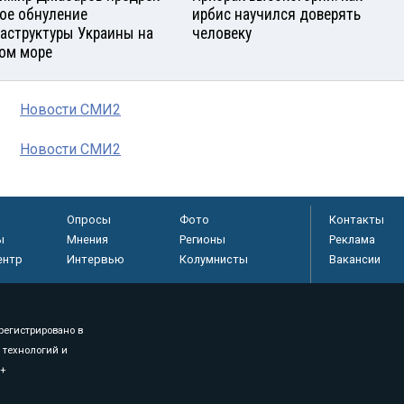
ое обнуление
ирбис научился доверять
аструктуры Украины на
человеку
ом море
Новости СМИ2
Новости СМИ2
Опросы
Фото
Контакты
ы
Мнения
Регионы
Реклама
ентр
Интервью
Колумнисты
Вакансии
регистрировано в
 технологий и
8+