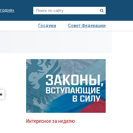
егодня»
Госдума
Совет Федерации
я
Авто
Недвижимость
Технологии
иза
Интересное за неделю