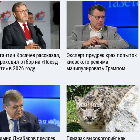
тантин Косачев рассказал,
Эксперт предрек крах попыток
проходил отбор на «Поезд
киевского режима
ти» в 2026 году
манипулировать Трампом
имир Джабаров предрек
Призрак высокогорий: как