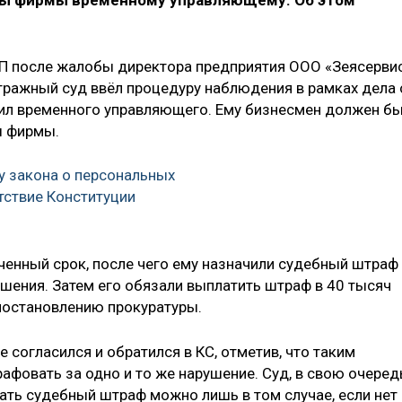
ы фирмы временному управляющему. Об этом
 после жалобы директора предприятия ООО «Зеясерви
итражный суд ввёл процедуру наблюдения в рамках дела 
чил временного управляющего. Ему бизнесмен должен б
ы фирмы.
у закона о персональных
тствие Конституции
ченный срок, после чего ему назначили судебный штраф
ешения. Затем его обязали выплатить штраф в 40 тысяч
 постановлению прокуратуры.
 согласился и обратился в КС, отметив, что таким
фовать за одно и то же нарушение. Суд, в свою очеред
вать судебный штраф можно лишь в том случае, если нет