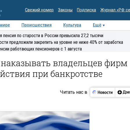
Свежий номер
Законы
Подписка
Журнал «РФ с
ия
и
 мире
Происшествия
Культура
Ещё
Медиацентр
Интервью
Колумнисты
Делова
я пенсия по старости в России превысила 27,2 тысячи
эксперт
ости предложили закрепить на уровне не ниже 40% от заработка
енсии работающих пенсионеров с 1 августа
 наказывать владельцев фирм
йствия при банкротстве
Читать нас в