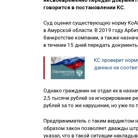
несвоевременно передал документ
говорится в постановлении КС.
Суд оценил существующую норму КоАП
в Амурской области. В 2019 году Арб
банкротстве компании, а также назна
в течение 15 дней передать документ
КС проверит норм
данных на соотве
Однако гражданин не отдал их в назна
2,5 тысячи рублей за игнорирование р
рублей за то же нарушение, но уже по
Предприниматель с таким вердиктом не
образом закон позволяет дважды штра
указал, что в такой ситуации наклады