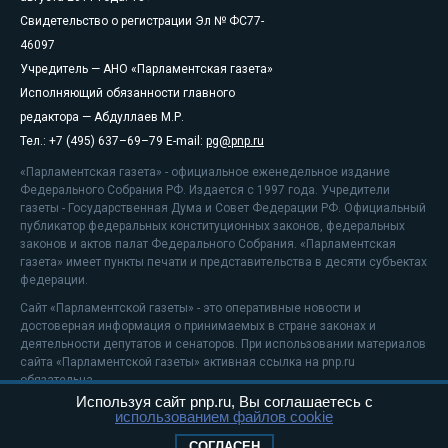
Свидетельство о регистрации Эл № ФС77-
46097
Учредитель — АНО «Парламентская газета»
Исполняющий обязанности главного
редактора — Абдуллаев М.Р.
Тел.: +7 (495) 637–69–79 E-mail:
pg@pnp.ru
«Парламентская газета» - официальное еженедельное издание
Федерального Собрания РФ. Издается с 1997 года. Учредители
газеты - Государственная Дума и Совет Федерации РФ. Официальный
публикатор федеральных конституционных законов, федеральных
законов и актов палат Федерального Собрания. «Парламентская
газета» имеет пункты печати и представительства в десяти субъектах
федерации.
Сайт «Парламентской газеты» - это оперативные новости и
достоверная информация о принимаемых в стране законах и
деятельности депутатов и сенаторов. При использовании материалов
сайта «Парламентской газеты» активная ссылка на pnp.ru
обязательна.
Используя сайт pnp.ru, Вы соглашаетесь с
На информационном ресурсе применяются
рекомендательные
использованием файлов cookie
технологии
Положение о защите персональных данных
СОГЛАСЕН