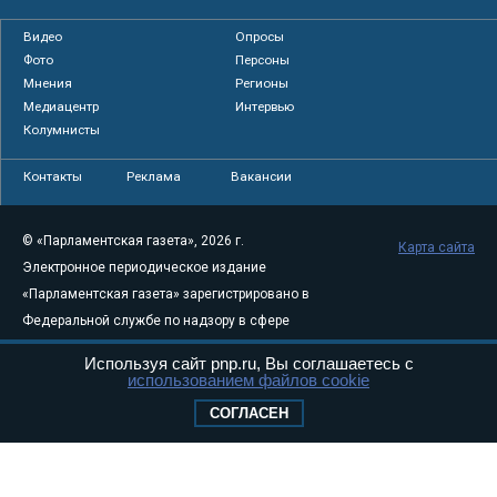
Видео
Опросы
Фото
Персоны
Мнения
Регионы
Медиацентр
Интервью
Колумнисты
Контакты
Реклама
Вакансии
© «Парламентская газета», 2026 г.
Карта сайта
Электронное периодическое издание
«Парламентская газета» зарегистрировано в
Федеральной службе по надзору в сфере
связи, информационных технологий и
Используя сайт pnp.ru, Вы соглашаетесь с
массовых коммуникаций (Роскомнадзор) 05
использованием файлов cookie
августа 2011 года. 18+
СОГЛАСЕН
Свидетельство о регистрации Эл № ФС77-
46097
Учредитель — АНО «Парламентская газета»