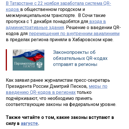
В Татарстане с 22 ноября заработала система QR-
кодов
в общественном городском и
межмуниципальном транспорте. В Сочи такие
пропуска с 1 декабря понадобятся для
входа в
административные здания
. Решение о введении QR-
кодов для
перемещения по внутренним авиалиниям
в пределах региона приняли в Хабаровском крае.
Законопроекты об
обязательных QR-кодах
отправят в регионы
Как заявил ранее журналистам пресс-секретарь
Президента России Дмитрий Песков,
меры по
введению QR-кодов в регионах
только
подчёркивают, что необходимо принять
соответствующие законы на федеральном уровне.
Также читайте о том, какие законы вступают в
силу в
августе
.