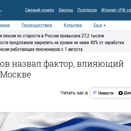
Свежий номер
Законы
Подписка
Журнал «РФ с
ия
и
 мире
Происшествия
Культура
Ещё
Медиацентр
Интервью
Колумнисты
Делова
я пенсия по старости в России превысила 27,2 тысячи
эксперт
ости предложили закрепить на уровне не ниже 40% от заработка
енсии работающих пенсионеров с 1 августа
ов назвал фактор, влияющий
 Москве
Читать нас в