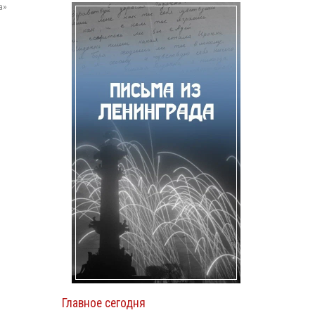
а»
и
Главное сегодня