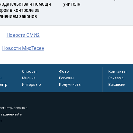
нодательства и помощи
учителя
еров в контроле за
лнением законов
Новости СМИ2
Новости МирТесен
Опросы
Фото
Контакты
ы
Мнения
Регионы
Реклама
ентр
Интервью
Колумнисты
Вакансии
регистрировано в
 технологий и
8+