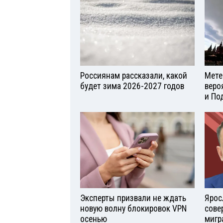
Россиянам рассказали, какой
Мете
будет зима 2026-2027 годов
веро
и По
Эксперты призвали не ждать
Ярос
новую волну блокировок VPN
сове
осенью
мигр