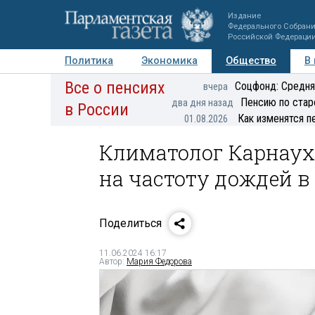
Издание
Федерального Собран
Российской Федераци
Политика
Экономика
Общество
В
Все о пенсиях
Фото
Авторы
Персоны
Мнения
Регионы
Соцфонд: Средня
вчера
Пенсию по стар
два дня назад
в России
Как изменятся п
01.08.2026
Климатолог Карнаух
на частоту дождей в
Поделиться
11.06.2024 16:17
Автор:
Мария Федорова