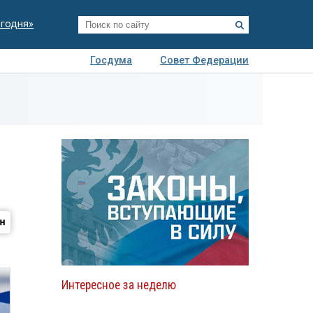
егодня»
Госдума
Совет Федерации
я
Авто
Недвижимость
Технологии
иза
Интересное за неделю