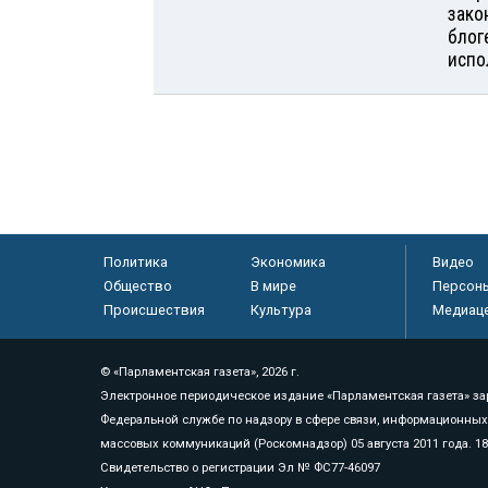
зако
блог
испо
Политика
Экономика
Видео
Общество
В мире
Персон
Происшествия
Культура
Медиац
© «Парламентская газета», 2026 г.
Электронное периодическое издание «Парламентская газета» за
Федеральной службе по надзору в сфере связи, информационных
массовых коммуникаций (Роскомнадзор) 05 августа 2011 года. 1
Свидетельство о регистрации Эл № ФС77-46097