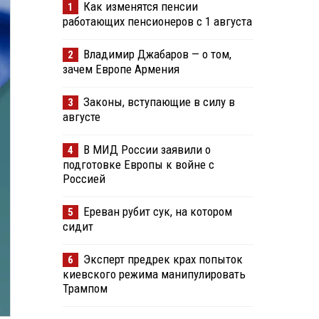
Как изменятся пенсии
1
работающих пенсионеров с 1 августа
Владимир Джабаров — о том,
2
зачем Европе Армения
Законы, вступающие в силу в
3
августе
В МИД России заявили о
4
подготовке Европы к войне с
Россией
Ереван рубит сук, на котором
5
сидит
Эксперт предрек крах попыток
6
киевского режима манипулировать
Трампом