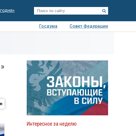
егодня»
Госдума
Совет Федерации
я
Авто
Недвижимость
Технологии
иза
»
Интересное за неделю