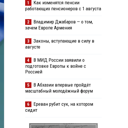
Как изменятся пенсии
1
работающих пенсионеров с 1 августа
Владимир Джабаров — о том,
2
зачем Европе Армения
Законы, вступающие в силу в
3
августе
В МИД России заявили о
4
подготовке Европы к войне с
Россией
В Абхазии впервые пройдёт
5
масштабный молодёжный форум
Ереван рубит сук, на котором
6
сидит