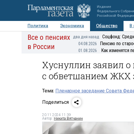
Издание
Федерального Собран
Российской Федераци
Политика
Экономика
Общество
В
Все о пенсиях
Фото
Авторы
Персоны
Мнения
Регионы
Соцфонд: Средн
два дня назад
Пенсию по старо
04.08.2026
в России
Как изменятся п
01.08.2026
Хуснуллин заявил о
с обветшанием ЖКХ з
Тема:
Пленарное заседание Совета Феде
Поделиться
20.11.2024 11:39
Автор:
Никита Вятчанин