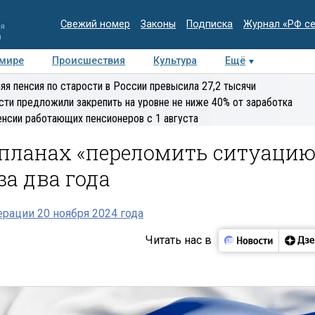
Свежий номер
Законы
Подписка
Журнал «РФ с
ия
и
 мире
Происшествия
Культура
Ещё
Медиацентр
Интервью
Колумнисты
Делова
яя пенсия по старости в России превысила 27,2 тысячи
эксперт
сти предложили закрепить на уровне не ниже 40% от заработка
енсии работающих пенсионеров с 1 августа
 планах «переломить ситуацию
а два года
рации 20 ноября 2024 года
Читать нас в