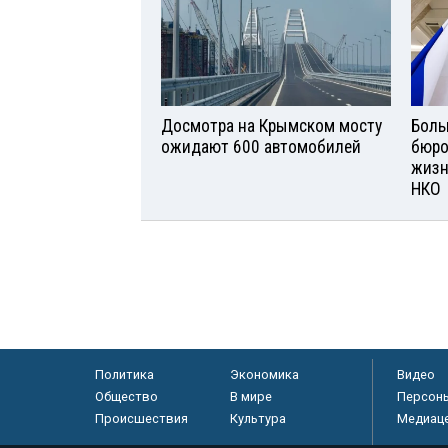
Досмотра на Крымском мосту
Боль
ожидают 600 автомобилей
бюро
жизн
НКО
Политика
Экономика
Видео
Общество
В мире
Персон
Происшествия
Культура
Медиац