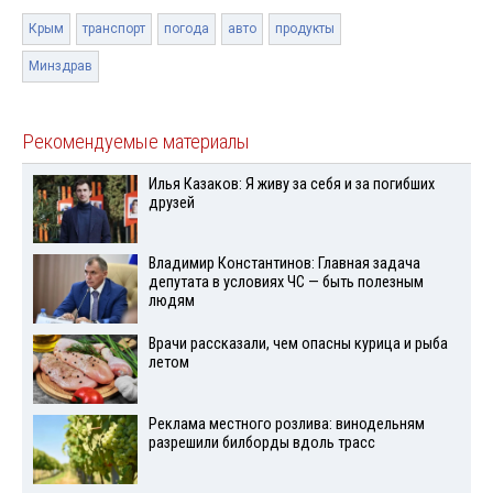
Крым
транспорт
погода
авто
продукты
Минздрав
Рекомендуемые материалы
Илья Казаков: Я живу за себя и за погибших
друзей
Владимир Константинов: Главная задача
депутата в условиях ЧС — быть полезным
людям
Врачи рассказали, чем опасны курица и рыба
летом
Реклама местного розлива: винодельням
разрешили билборды вдоль трасс