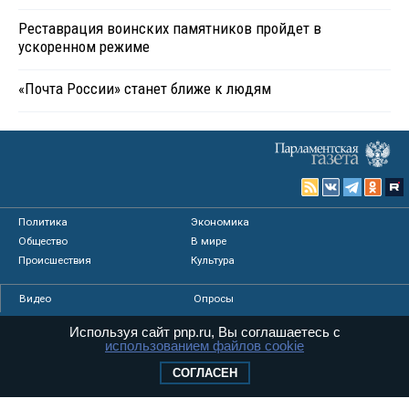
Реставрация воинских памятников пройдет в
ускоренном режиме
«Почта России» станет ближе к людям
Политика
Экономика
Общество
В мире
Происшествия
Культура
Видео
Опросы
Фото
Персоны
Используя сайт pnp.ru, Вы соглашаетесь с
Мнения
Регионы
использованием файлов cookie
Медиацентр
Интервью
СОГЛАСЕН
Колумнисты