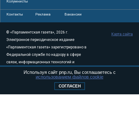
Колумнисты
Контакты
Реклама
Вакансии
© «Парламентская газета», 2026 г.
Карта сайта
Электронное периодическое издание
«Парламентская газета» зарегистрировано в
Федеральной службе по надзору в сфере
связи, информационных технологий и
массовых коммуникаций (Роскомнадзор) 05
Используя сайт pnp.ru, Вы соглашаетесь с
использованием файлов cookie
августа 2011 года. 18+
Свидетельство о регистрации Эл № ФС77-
СОГЛАСЕН
46097
Учредитель — АНО «Парламентская газета»
Исполняющий обязанности главного
редактора — Абдуллаев М.Р.
Тел.: +7 (495) 637–69–79 E-mail:
pg@pnp.ru
«Парламентская газета» - официальное еженедельное издание
Федерального Собрания РФ. Издается с 1997 года. Учредители