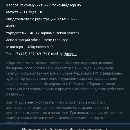
массовых коммуникаций (Роскомнадзор) 05
августа 2011 года. 18+
Свидетельство о регистрации Эл № ФС77-
46097
Учредитель — АНО «Парламентская газета»
Исполняющий обязанности главного
редактора — Абдуллаев М.Р.
Тел.: +7 (495) 637–69–79 E-mail:
pg@pnp.ru
«Парламентская газета» - официальное еженедельное издание
Федерального Собрания РФ. Издается с 1997 года. Учредители
газеты - Государственная Дума и Совет Федерации РФ. Официальный
публикатор федеральных конституционных законов, федеральных
законов и актов палат Федерального Собрания. «Парламентская
газета» имеет пункты печати и представительства в десяти субъектах
федерации.
Сайт «Парламентской газеты» - это оперативные новости и
достоверная информация о принимаемых в стране законах и
деятельности депутатов и сенаторов. При использовании материалов
сайта «Парламентской газеты» активная ссылка на pnp.ru
обязательна.
Используя сайт pnp.ru, Вы соглашаетесь с