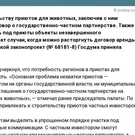
© pixabay.c
льству приютов для животных, заключив с ним
овор о государственно-частном партнерстве. Также
ь под приюты объекты незавершенного
чат случаи, когда можно расторгнуть договор аренд
акой законопроект (№ 68181-8) Госдума приняла
черкнул, что потребность регионов в приютах для
рть. «Основная проблема нехватки приютов —
том ни органы государственной власти, ни муниципальн
глашения о государственно-частном партнерстве на
 животных», — отмечал ранее председатель палаты. По
 привлекать к строительству приютов частных инвесторо
етам выделять в упрощенном порядке участки под
мые коммуникации. С частным инвестором смогут
но-частном или муниципально-частном партнерстве, а