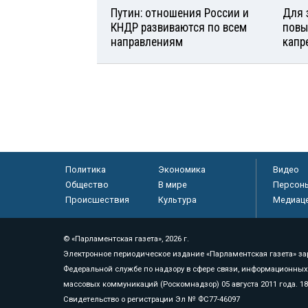
Путин: отношения России и
Для 
КНДР развиваются по всем
повы
направлениям
капр
Политика
Экономика
Видео
Общество
В мире
Персон
Происшествия
Культура
Медиац
© «Парламентская газета», 2026 г.
Электронное периодическое издание «Парламентская газета» за
Федеральной службе по надзору в сфере связи, информационных
массовых коммуникаций (Роскомнадзор) 05 августа 2011 года. 1
Свидетельство о регистрации Эл № ФС77-46097