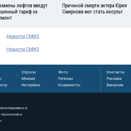
замены лифтов введут
Причиной смерти актера Юрия
шенный тариф за
Смирнова мог стать инсульт
емонт
Новости СМИ2
Новости СМИ2
Опросы
Фото
Контакты
ы
Мнения
Регионы
Реклама
ентр
Интервью
Колумнисты
Вакансии
регистрировано в
 технологий и
8+