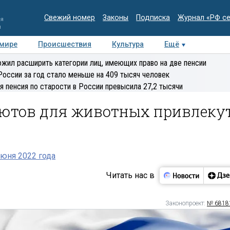
Свежий номер
Законы
Подписка
Журнал «РФ с
ия
и
 мире
Происшествия
Культура
Ещё
Медиацентр
Интервью
Колумнисты
Делова
жил расширить категории лиц, имеющих право на две пенсии
эксперт
России за год стало меньше на 409 тысяч человек
я пенсия по старости в России превысила 27,2 тысячи
иютов для животных привлеку
юня 2022 года
Читать нас в
Законопроект:
№ 6818