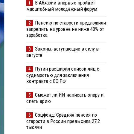
В Абхазии впервые пройдёт
1
масштабный молодёжный форум
Пенсию по старости предложили
2
закрепить на уровне не ниже 40% от
заработка
Законы, вступающие в силу в
3
августе
Путин расширил список лиц с
4
судимостью для заключения
контракта с ВС РФ
Сможет ли ИИ написать оперу и
5
спеть арию
Соцфонд: Средняя пенсия по
6
старости в России превысила 27,2
тысячи