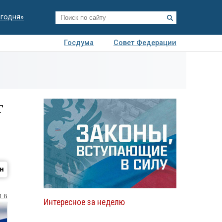
егодня»
Госдума
Совет Федерации
я
Авто
Недвижимость
Технологии
иза
т
1-8
Интересное за неделю