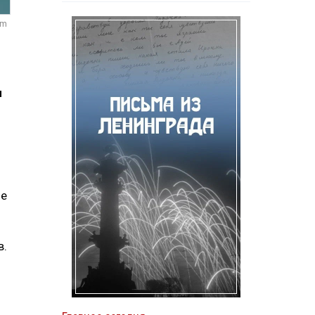
om
ы
ые
в.