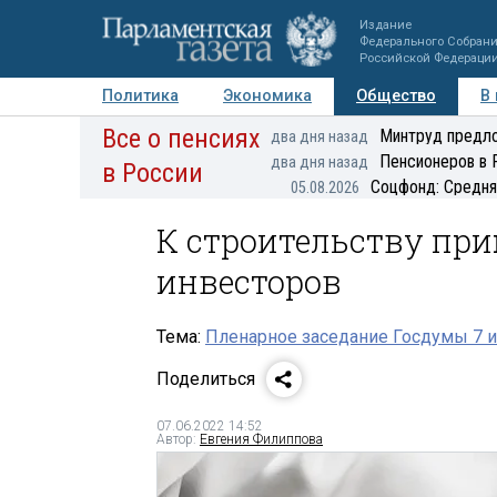
Издание
Федерального Собран
Российской Федераци
Политика
Экономика
Общество
В
Все о пенсиях
Фото
Авторы
Персоны
Мнения
Регионы
Минтруд предло
два дня назад
Пенсионеров в 
два дня назад
в России
Соцфонд: Средня
05.08.2026
К строительству пр
инвесторов
Тема:
Пленарное заседание Госдумы 7 и
Поделиться
07.06.2022 14:52
Автор:
Евгения Филиппова