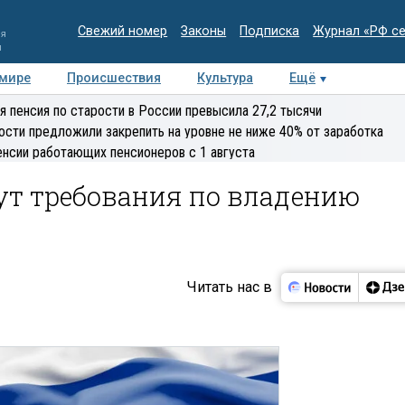
Свежий номер
Законы
Подписка
Журнал «РФ с
ия
и
 мире
Происшествия
Культура
Ещё
Медиацентр
Интервью
Колумнисты
Делова
я пенсия по старости в России превысила 27,2 тысячи
эксперт
ости предложили закрепить на уровне не ниже 40% от заработка
енсии работающих пенсионеров с 1 августа
ут требования по владению
Читать нас в