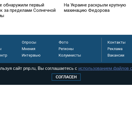
е обнаружили первый
На Украине раскрыли крупную
ик за пределами Солнечной
махинацию Федорова
мы
Опросы
Фото
Контакты
ы
Мнения
Регионы
Реклама
ентр
Интервью
Колумнисты
Вакансии
льзуя сайт pnp.ru, Вы соглашаетесь с
использованием файлов c
СОГЛАСЕН
регистрировано в
 технологий и
8+
.
дерального Собрания РФ. Издается с 1997 года. Учредители газеты - Государств
ктов палат Федерального Собрания. «Парламентская газета» имеет пункты печати