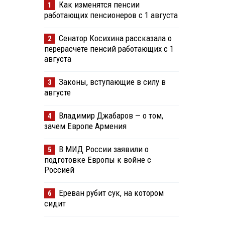
Как изменятся пенсии
1
работающих пенсионеров с 1 августа
Сенатор Косихина рассказала о
2
перерасчете пенсий работающих с 1
августа
Законы, вступающие в силу в
3
августе
Владимир Джабаров — о том,
4
зачем Европе Армения
В МИД России заявили о
5
подготовке Европы к войне с
Россией
Ереван рубит сук, на котором
6
сидит