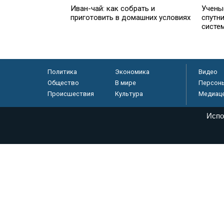
Иван-чай: как собрать и
Учены
приготовить в домашних условиях
спутн
систе
Политика
Экономика
Видео
Общество
В мире
Персон
Происшествия
Культура
Медиац
Испо
© «Парламентская газета», 2026 г.
Электронное периодическое издание «Парламентская газета» за
Федеральной службе по надзору в сфере связи, информационных
массовых коммуникаций (Роскомнадзор) 05 августа 2011 года. 1
Свидетельство о регистрации Эл № ФС77-46097
Учредитель — АНО «Парламентская газета»
Исполняющий обязанности главного редактора — Абдуллаев М.Р
Тел.: +7 (495) 637–69–79 E-mail:
pg@pnp.ru
«Парламентская газета» - официальное еженедельное издание Фе
федеральных конституционных законов, федеральных законов и а