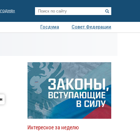
егодня»
Госдума
Совет Федерации
я
Авто
Недвижимость
Технологии
иза
Интересное за неделю