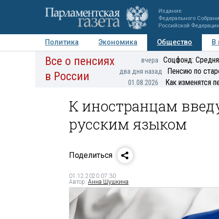
Издание
Федерального Собран
Российской Федераци
Политика
Экономика
Общество
В
Все о пенсиях
Фото
Авторы
Персоны
Мнения
Регионы
Соцфонд: Средня
вчера
Пенсию по стар
два дня назад
в России
Как изменятся п
01.08.2026
К иностранцам введ
русским языком
Поделиться
01.12.2020 07:30
Автор:
Анна Шушкина