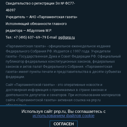
Свидетельство о регистрации Эл № ФС77-
46097
Учредитель — АНО «Парламентская газета»
Исполняющий обязанности главного
редактора — Абдуллаев М.Р.
Тел.: +7 (495) 637–69–79 E-mail:
pg@pnp.ru
«Парламентская газета» - официальное еженедельное издание
Федерального Собрания РФ. Издается с 1997 года. Учредители
газеты - Государственная Дума и Совет Федерации РФ. Официальный
публикатор федеральных конституционных законов, федеральных
законов и актов палат Федерального Собрания. «Парламентская
газета» имеет пункты печати и представительства в десяти субъектах
федерации.
Сайт «Парламентской газеты» - это оперативные новости и
достоверная информация о принимаемых в стране законах и
деятельности депутатов и сенаторов. При использовании материалов
сайта «Парламентской газеты» активная ссылка на pnp.ru
обязательна.
Используя сайт pnp.ru, Вы соглашаетесь с
На информационном ресурсе применяются
рекомендательные
использованием файлов cookie
технологии
Положение о защите персональных данных
СОГЛАСЕН