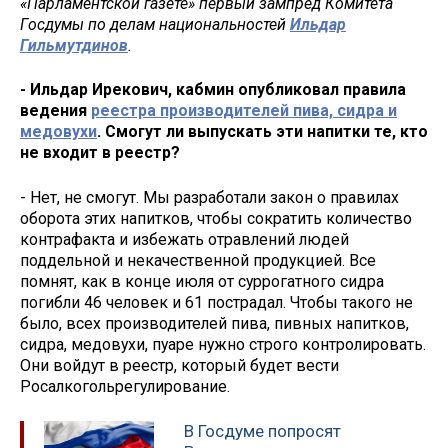
«Парламентской газете» первый зампред Комитета
Госдумы по делам национальностей
Ильдар
Гильмутдинов
.
- Ильдар Ирекович, кабмин опубликовал правила
ведения
реестра производителей пива, сидра и
медовухи
. Смогут ли выпускать эти напитки те, кто
не входит в реестр?
- Нет, не смогут. Мы разработали закон о правилах
оборота этих напитков, чтобы сократить количество
контрафакта и избежать отравлений людей
поддельной и некачественной продукцией. Все
помнят, как в конце июля от суррогатного сидра
погибли 46 человек и 61 пострадал. Чтобы такого не
было, всех производителей пива, пивных напитков,
сидра, медовухи, пуаре нужно строго контролировать.
Они войдут в реестр, который будет вести
Росалкогольрегулирование.
В Госдуме попросят