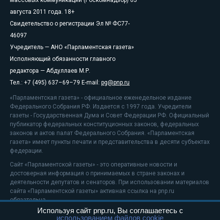
массовых коммуникаций (Роскомнадзор) 05
августа 2011 года. 18+
Свидетельство о регистрации Эл № ФС77-
46097
Учредитель — АНО «Парламентская газета»
Исполняющий обязанности главного
редактора — Абдуллаев М.Р.
Тел.: +7 (495) 637–69–79 E-mail:
pg@pnp.ru
«Парламентская газета» - официальное еженедельное издание
Федерального Собрания РФ. Издается с 1997 года. Учредители
газеты - Государственная Дума и Совет Федерации РФ. Официальный
публикатор федеральных конституционных законов, федеральных
законов и актов палат Федерального Собрания. «Парламентская
газета» имеет пункты печати и представительства в десяти субъектах
федерации.
Сайт «Парламентской газеты» - это оперативные новости и
достоверная информация о принимаемых в стране законах и
деятельности депутатов и сенаторов. При использовании материалов
сайта «Парламентской газеты» активная ссылка на pnp.ru
обязательна.
Используя сайт pnp.ru, Вы соглашаетесь с
На информационном ресурсе применяются
рекомендательные
использованием файлов cookie