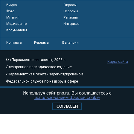
Видео
Опросы
Фото
Персоны
Мнения
Регионы
Медиацентр
Интервью
Колумнисты
Контакты
Реклама
Вакансии
© «Парламентская газета», 2026 г.
Карта сайта
Электронное периодическое издание
«Парламентская газета» зарегистрировано в
Федеральной службе по надзору в сфере
связи, информационных технологий и
Используя сайт pnp.ru, Вы соглашаетесь с
массовых коммуникаций (Роскомнадзор) 05
использованием файлов cookie
августа 2011 года. 18+
СОГЛАСЕН
Свидетельство о регистрации Эл № ФС77-
46097
Учредитель — АНО «Парламентская газета»
Исполняющий обязанности главного