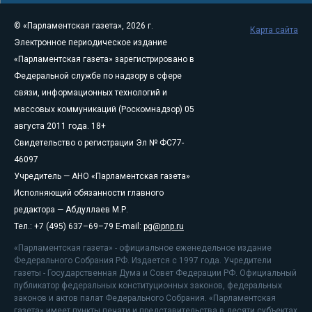
© «Парламентская газета», 2026 г.
Карта сайта
Электронное периодическое издание
«Парламентская газета» зарегистрировано в
Федеральной службе по надзору в сфере
связи, информационных технологий и
массовых коммуникаций (Роскомнадзор) 05
августа 2011 года. 18+
Свидетельство о регистрации Эл № ФС77-
46097
Учредитель — АНО «Парламентская газета»
Исполняющий обязанности главного
редактора — Абдуллаев М.Р.
Тел.: +7 (495) 637–69–79 E-mail:
pg@pnp.ru
«Парламентская газета» - официальное еженедельное издание
Федерального Собрания РФ. Издается с 1997 года. Учредители
газеты - Государственная Дума и Совет Федерации РФ. Официальный
публикатор федеральных конституционных законов, федеральных
законов и актов палат Федерального Собрания. «Парламентская
газета» имеет пункты печати и представительства в десяти субъектах