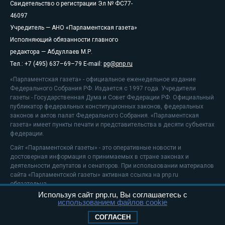
Свидетельство о регистрации Эл № ФС77-
46097
Учредитель — АНО «Парламентская газета»
Исполняющий обязанности главного
редактора — Абдуллаев М.Р.
Тел.: +7 (495) 637–69–79 E-mail:
pg@pnp.ru
«Парламентская газета» - официальное еженедельное издание
Федерального Собрания РФ. Издается с 1997 года. Учредители
газеты - Государственная Дума и Совет Федерации РФ. Официальный
публикатор федеральных конституционных законов, федеральных
законов и актов палат Федерального Собрания. «Парламентская
газета» имеет пункты печати и представительства в десяти субъектах
федерации.
Сайт «Парламентской газеты» - это оперативные новости и
достоверная информация о принимаемых в стране законах и
деятельности депутатов и сенаторов. При использовании материалов
сайта «Парламентской газеты» активная ссылка на pnp.ru
обязательна.
Используя сайт pnp.ru, Вы соглашаетесь с
На информационном ресурсе применяются
рекомендательные
использованием файлов cookie
технологии
Положение о защите персональных данных
СОГЛАСЕН