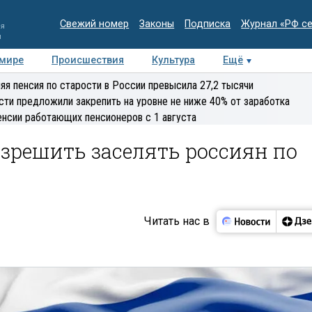
Свежий номер
Законы
Подписка
Журнал «РФ с
ия
и
 мире
Происшествия
Культура
Ещё
Медиацентр
Интервью
Колумнисты
Делова
яя пенсия по старости в России превысила 27,2 тысячи
эксперт
сти предложили закрепить на уровне не ниже 40% от заработка
енсии работающих пенсионеров с 1 августа
зрешить заселять россиян по
Читать нас в