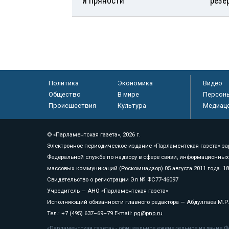
и пряности
резе
Политика
Экономика
Видео
Общество
В мире
Персон
Происшествия
Культура
Медиац
© «Парламентская газета», 2026 г.
Электронное периодическое издание «Парламентская газета» за
Федеральной службе по надзору в сфере связи, информационных
массовых коммуникаций (Роскомнадзор) 05 августа 2011 года. 1
Свидетельство о регистрации Эл № ФС77-46097
Учредитель — АНО «Парламентская газета»
Исполняющий обязанности главного редактора — Абдуллаев М.Р
Тел.: +7 (495) 637–69–79 E-mail:
pg@pnp.ru
«Парламентская газета» - официальное еженедельное издание Фе