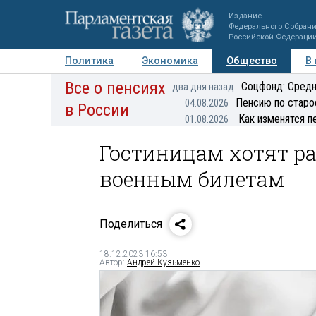
Издание
Федерального Собран
Российской Федераци
Политика
Экономика
Общество
В
Все о пенсиях
Фото
Авторы
Персоны
Мнения
Регионы
Соцфонд: Средн
два дня назад
Пенсию по старо
04.08.2026
в России
Как изменятся п
01.08.2026
Гостиницам хотят ра
военным билетам
Поделиться
18.12.2023 16:53
Автор:
Андрей Кузьменко