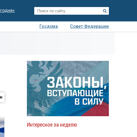
егодня»
Госдума
Совет Федерации
я
Авто
Недвижимость
Технологии
иза
Интересное за неделю