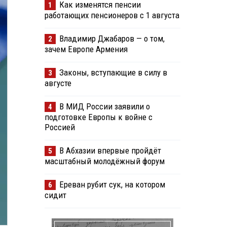
Как изменятся пенсии
1
работающих пенсионеров с 1 августа
Владимир Джабаров — о том,
2
зачем Европе Армения
Законы, вступающие в силу в
3
августе
В МИД России заявили о
4
подготовке Европы к войне с
Россией
В Абхазии впервые пройдёт
5
масштабный молодёжный форум
Ереван рубит сук, на котором
6
сидит