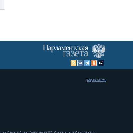
Карта сайта
енная Дума и Совет Федерации РФ. Официальный публикатор