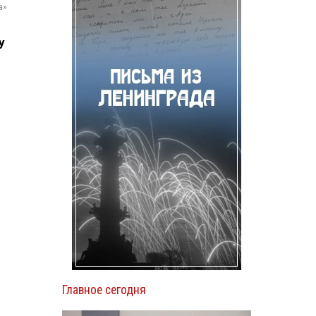
а»
у
Главное сегодня