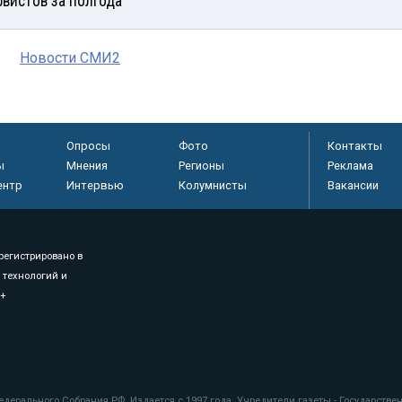
рвистов за полгода
Новости СМИ2
Опросы
Фото
Контакты
ы
Мнения
Регионы
Реклама
ентр
Интервью
Колумнисты
Вакансии
регистрировано в
 технологий и
8+
.
дерального Собрания РФ. Издается с 1997 года. Учредители газеты - Государств