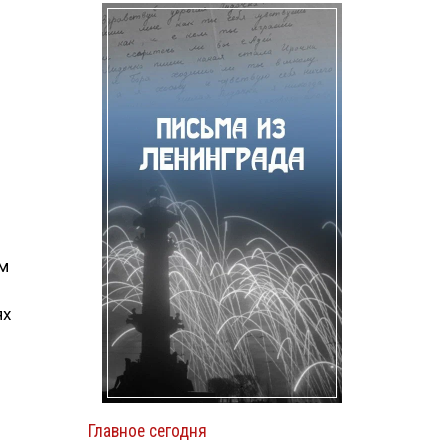
ам
ях
Главное сегодня