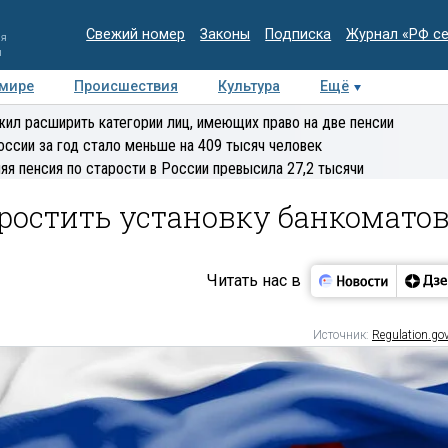
Свежий номер
Законы
Подписка
Журнал «РФ с
ия
и
 мире
Происшествия
Культура
Ещё
Медиацентр
Интервью
Колумнисты
Делова
ил расширить категории лиц, имеющих право на две пенсии
эксперт
оссии за год стало меньше на 409 тысяч человек
яя пенсия по старости в России превысила 27,2 тысячи
ростить установку банкомато
Читать нас в
Источник:
Regulation.gov