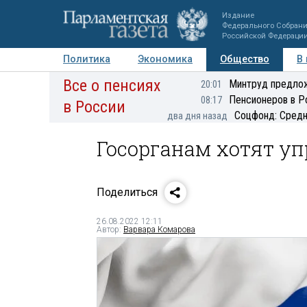
Издание
Федерального Собран
Российской Федераци
Политика
Экономика
Общество
В
Все о пенсиях
Фото
Авторы
Персоны
Мнения
Регионы
Минтруд предлож
20:01
Пенсионеров в Р
08:17
в России
Соцфонд: Средн
два дня назад
Госорганам хотят уп
Поделиться
26.08.2022 12:11
Автор:
Варвара Комарова