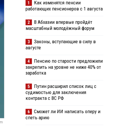
Как изменятся пенсии
1
работающих пенсионеров с 1 августа
В Абхазии впервые пройдёт
2
масштабный молодёжный форум
Законы, вступающие в силу в
3
августе
Пенсию по старости предложили
4
закрепить на уровне не ниже 40% от
заработка
Путин расширил список лиц с
5
судимостью для заключения
контракта с ВС РФ
Сможет ли ИИ написать оперу и
6
спеть арию
om