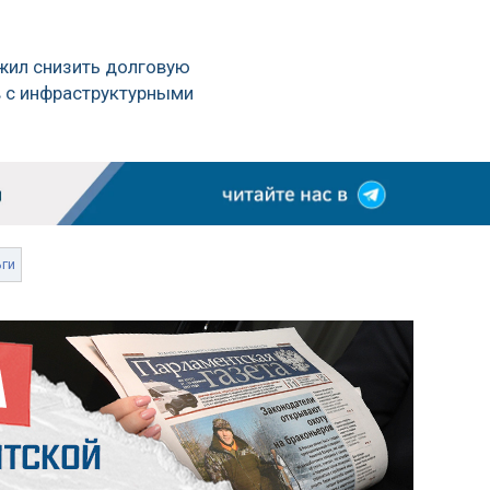
жил снизить долговую
в с инфраструктурными
ьги