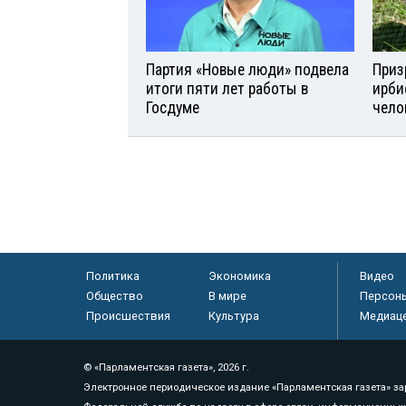
Партия «Новые люди» подвела
Приз
итоги пяти лет работы в
ирби
Госдуме
чело
Политика
Экономика
Видео
Общество
В мире
Персон
Происшествия
Культура
Медиац
© «Парламентская газета», 2026 г.
Электронное периодическое издание «Парламентская газета» за