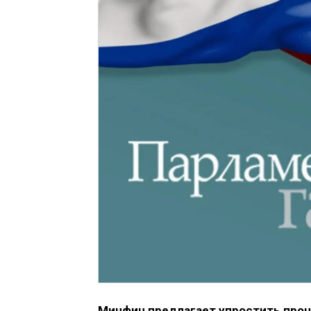
Минфин предлагает упростить проц