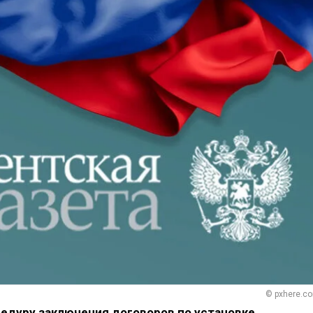
© pxhere.c
едуру заключения договоров по установке