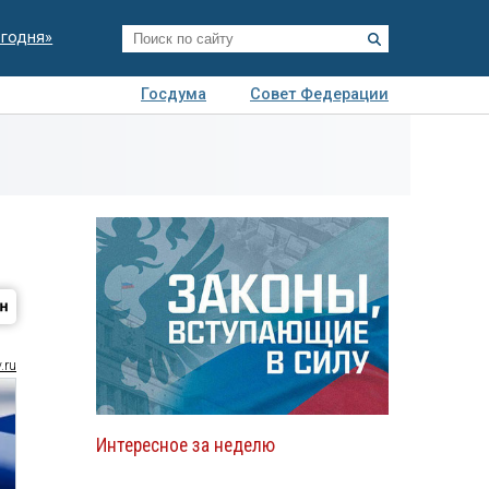
егодня»
Госдума
Совет Федерации
я
Авто
Недвижимость
Технологии
иза
в
.ru
Интересное за неделю