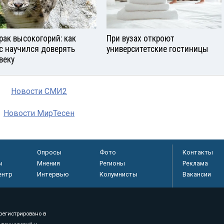
рак высокогорий: как
При вузах откроют
с научился доверять
университетские гостиницы
веку
Новости СМИ2
Новости МирТесен
Опросы
Фото
Контакты
ы
Мнения
Регионы
Реклама
ентр
Интервью
Колумнисты
Вакансии
регистрировано в