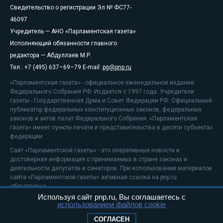
Свидетельство о регистрации Эл № ФС77-
46097
Учредитель — АНО «Парламентская газета»
Исполняющий обязанности главного
редактора — Абдуллаев М.Р.
Тел.: +7 (495) 637–69–79 E-mail:
pg@pnp.ru
«Парламентская газета» - официальное еженедельное издание
Федерального Собрания РФ. Издается с 1997 года. Учредители
газеты - Государственная Дума и Совет Федерации РФ. Официальный
публикатор федеральных конституционных законов, федеральных
законов и актов палат Федерального Собрания. «Парламентская
газета» имеет пункты печати и представительства в десяти субъектах
федерации.
Сайт «Парламентской газеты» - это оперативные новости и
достоверная информация о принимаемых в стране законах и
деятельности депутатов и сенаторов. При использовании материалов
сайта «Парламентской газеты» активная ссылка на pnp.ru
обязательна.
Используя сайт pnp.ru, Вы соглашаетесь с
На информационном ресурсе применяются
рекомендательные
использованием файлов cookie
технологии
Положение о защите персональных данных
СОГЛАСЕН