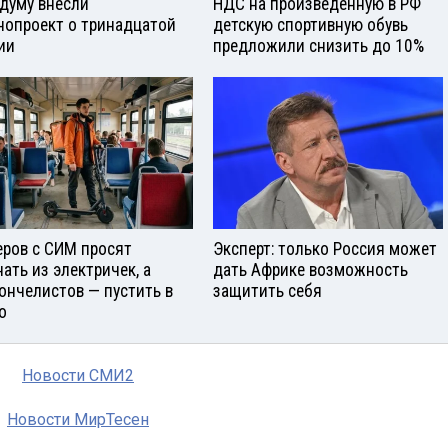
сдуму внесли
НДС на произведенную в РФ
нопроект о тринадцатой
детскую спортивную обувь
ии
предложили снизить до 10%
еров с СИМ просят
Эксперт: только Россия может
нать из электричек, а
дать Африке возможность
ончелистов — пустить в
защитить себя
о
Новости СМИ2
Новости МирТесен