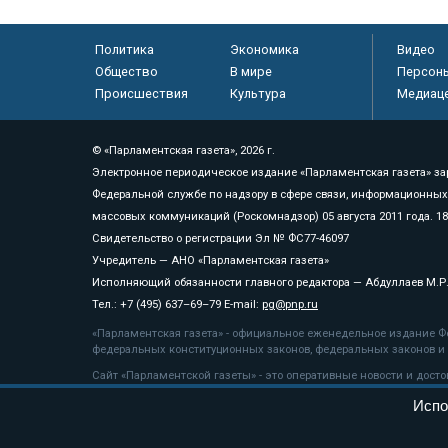
Политика
Экономика
Видео
Общество
В мире
Персон
Происшествия
Культура
Медиац
© «Парламентская газета», 2026 г.
Электронное периодическое издание «Парламентская газета» за
Федеральной службе по надзору в сфере связи, информационных
массовых коммуникаций (Роскомнадзор) 05 августа 2011 года. 1
Свидетельство о регистрации Эл № ФС77-46097
Учредитель — АНО «Парламентская газета»
Исполняющий обязанности главного редактора — Абдуллаев М.Р
Тел.: +7 (495) 637–69–79 E-mail:
pg@pnp.ru
«Парламентская газета» - официальное еженедельное издание Фе
федеральных конституционных законов, федеральных законов и а
Сайт «Парламентской газеты» - это оперативные новости и дост
«Парламентской газеты» активная ссылка на pnp.ru обязательна.
Испо
На информационном ресурсе применяются
рекомендательные т
Положение о защите персональных данных