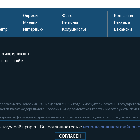
Опросы
Фото
Контакты
ы
Мнения
Регионы
Реклама
ентр
Интервью
Колумнисты
Вакансии
регистрировано в
 технологий и
8+
.
дерального Собрания РФ. Издается с 1997 года. Учредители газеты - Государств
ктов палат Федерального Собрания. «Парламентская газета» имеет пункты печати
оверная информация о принимаемых в стране законах и деятельности депутатов и
льзуя сайт pnp.ru, Вы соглашаетесь с
использованием файлов c
ехнологии
СОГЛАСЕН