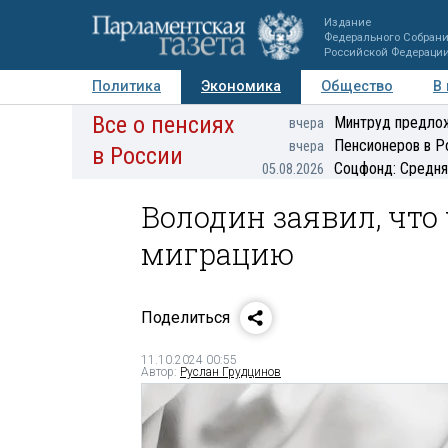
Издание
Федерального Собран
Российской Федераци
Политика
Экономика
Общество
В
Все о пенсиях
Фото
Авторы
Персоны
Мнения
Регионы
Минтруд предлож
вчера
Пенсионеров в Р
вчера
в России
Соцфонд: Средня
05.08.2026
Володин заявил, что
миграцию
Поделиться
11.10.2024 00:55
Автор:
Руслан Грудцинов