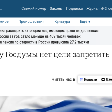
Свежий номер
Законы
Подписка
Журнал «РФ с
ия
и
 мире
Происшествия
Культура
Ещё
Медиацентр
Интервью
Колумнисты
Делова
ил расширить категории лиц, имеющих право на две пенсии
эксперт
оссии за год стало меньше на 409 тысяч человек
я пенсия по старости в России превысила 27,2 тысячи
 у Госдумы нет цели запретить
Читать нас в