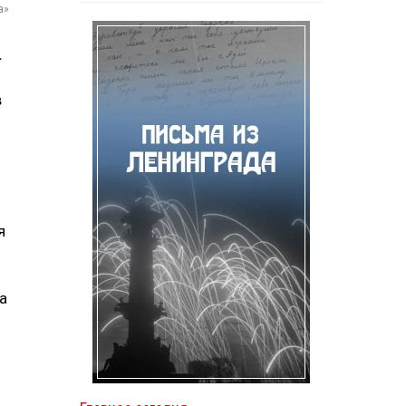
а»
.
в
я
а