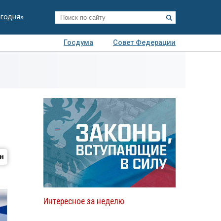
егодня»
Госдума
Совет Федерации
я
Авто
Недвижимость
Технологии
иза
Интересное за неделю