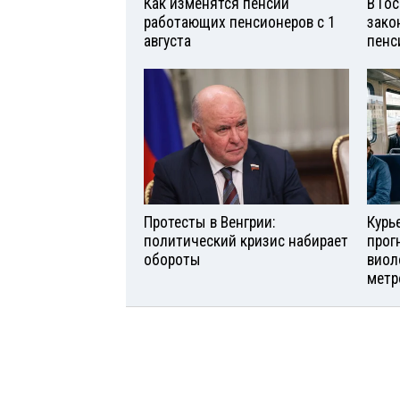
Как изменятся пенсии
В Го
работающих пенсионеров с 1
зако
августа
пенс
Протесты в Венгрии:
Курь
политический кризис набирает
прог
обороты
виол
метр