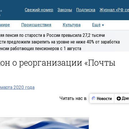
Свежий номер
Законы
Подписка
Журнал «РФ с
ия
и
 мире
Происшествия
Культура
Ещё
Медиацентр
Интервью
Колумнисты
Делова
яя пенсия по старости в России превысила 27,2 тысячи
эксперт
сти предложили закрепить на уровне не ниже 40% от заработка
енсии работающих пенсионеров с 1 августа
он о реорганизации «Почты
марта 2020 года
Читать нас в