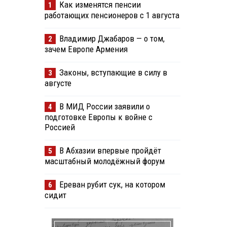
Как изменятся пенсии
1
работающих пенсионеров с 1 августа
Владимир Джабаров — о том,
2
зачем Европе Армения
Законы, вступающие в силу в
3
августе
В МИД России заявили о
4
подготовке Европы к войне с
Россией
В Абхазии впервые пройдёт
5
масштабный молодёжный форум
Ереван рубит сук, на котором
6
сидит