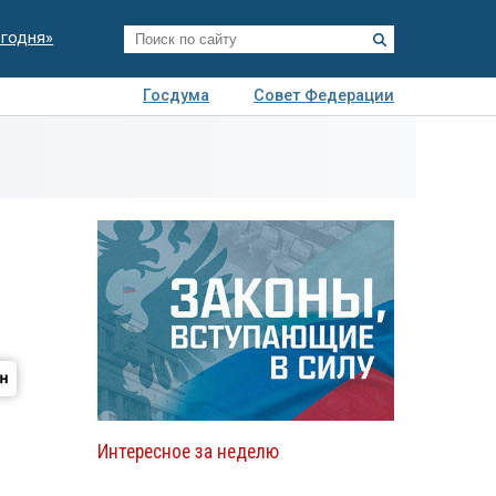
егодня»
Госдума
Совет Федерации
я
Авто
Недвижимость
Технологии
иза
Интересное за неделю