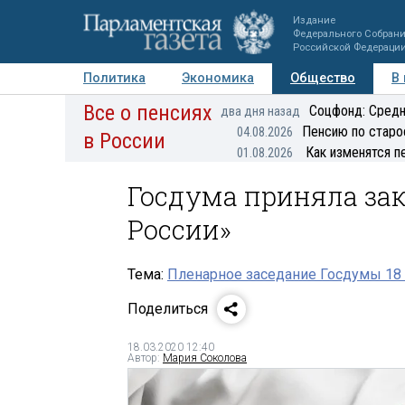
Издание
Федерального Собран
Российской Федераци
Политика
Экономика
Общество
В
Все о пенсиях
Фото
Авторы
Персоны
Мнения
Регионы
Соцфонд: Средн
два дня назад
Пенсию по старо
04.08.2026
в России
Как изменятся п
01.08.2026
Госдума приняла зак
России»
Тема:
Пленарное заседание Госдумы 18 
Поделиться
18.03.2020 12:40
Автор:
Мария Соколова