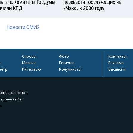
льтате: комитеты Госдумы
перевести госслужащих на
ичили КПД
«Макс» к 2030 году
Новости СМИ2
Опросы
Фото
Контакты
ы
Мнения
Регионы
Реклама
ентр
Интервью
Колумнисты
Вакансии
регистрировано в
 технологий и
8+
.