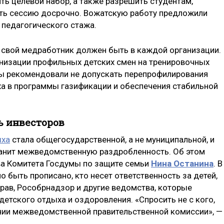
ть целевой набор, а также разрешить студентам,
ать сессию досрочно. Вожатскую работу предложили
 педагогического стажа.
: свой медработник должен быть в каждой организации.
низации профильных детских смен на тренировочных
ты рекомендовали не допускать перепрофилирования
ха в программы газификации и обеспечения стабильной
ь инвесторов
ыха
стала общегосударственной, а не муниципальной, и
транит межведомственную раздробленность. Об этом
ва Комитета Госдумы по защите семьи
Нина Останина
. В
о быть прописано, кто несет ответственность за детей,
рав, Рособрнадзор и другие ведомства, которые
етского отдыха и оздоровления. «Спросить не с кого,
нии межведомственной правительственной комиссии», —