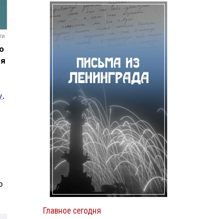
ти
о
ия
у
.
о
Главное сегодня