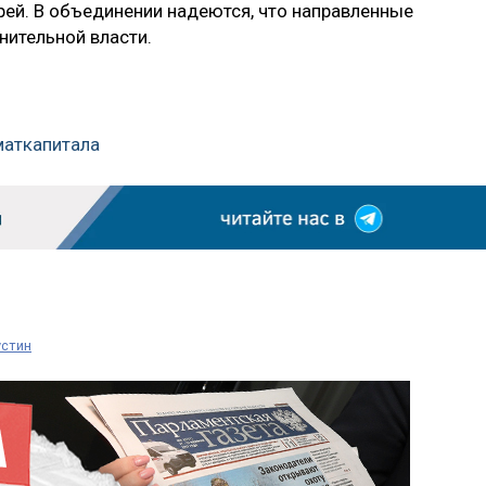
рей. В объединении надеются, что направленные
ительной власти.
маткапитала
стин