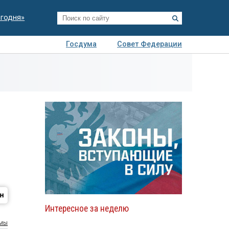
егодня»
Госдума
Совет Федерации
я
Авто
Недвижимость
Технологии
иза
Интересное за неделю
умы