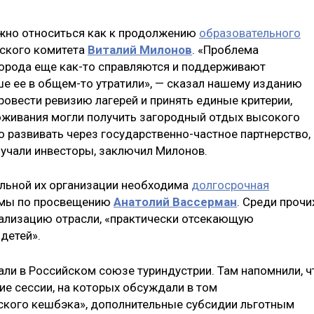
ужно относиться как к продолжению
образовательного
мского комитета
Виталий Милонов
. «Проблема
 города еще как-то справляются и поддерживают
ше ее в общем-то утратили», — сказал нашему изданию
ровести ревизию лагерей и принять единые критерии,
оживания могли получить загородный отдых высокого
о развивать через государственно-частное партнерство,
учали инвесторы, заключил Милонов.
ильной их организации необходима
долгосрочная
думы по просвещению
Анатолий Вассерман
. Среди прочи
ализацию отрасли, «практически отсекающую
детей».
и в Российском союзе туриндустрии. Там напомнили, ч
ие сессии, на которых обсуждали в том
ского кешбэка», дополнительные субсидии льготным