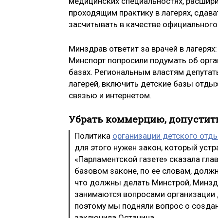
медицинских специальностях, расшири
проходящим практику в лагерях, сдав
засчитывать в качестве официального
Минздрав ответит за врачей в лагерях
Минспорт попросили подумать об орга
базах. Региональным властям депута
лагерей, включить детские базы отды
связью и интернетом.
Убрать коммерцию, допустит
Политика
организации детского отд
для этого нужен закон, который ус
«Парламентской газете» сказала гла
базовом законе, по ее словам, должн
что должны делать Минстрой, Минзд
занимаются вопросами организации д
поэтому мы подняли вопрос о созда
заключила Останина.