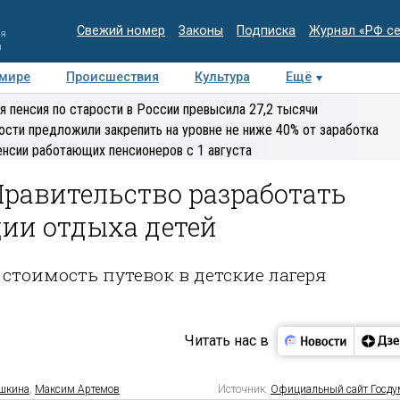
Свежий номер
Законы
Подписка
Журнал «РФ с
ия
и
 мире
Происшествия
Культура
Ещё
Медиацентр
Интервью
Колумнисты
Делова
я пенсия по старости в России превысила 27,2 тысячи
эксперт
ости предложили закрепить на уровне не ниже 40% от заработка
енсии работающих пенсионеров с 1 августа
Правительство разработать
ции отдыха детей
стоимость путевок в детские лагеря
Читать нас в
шкина
,
Максим Артемов
Источник:
Официальный сайт Госд