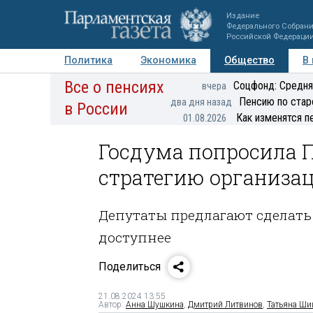
Издание
Федерального Собран
Российской Федераци
Политика
Экономика
Общество
В
Все о пенсиях
Фото
Авторы
Персоны
Мнения
Регионы
Соцфонд: Средня
вчера
Пенсию по стар
два дня назад
в России
Как изменятся п
01.08.2026
Госдума попросила 
стратегию организа
Депутаты предлагают сделать 
доступнее
Поделиться
21.08.2024 13:55
Автор:
Анна Шушкина
,
Дмитрий Литвинов
,
Татьяна Ши