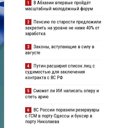
В Абхазии впервые пройдёт
1
масштабный молодёжный форум
Пенсию по старости предложили
2
закрепить на уровне не ниже 40% от
заработка
Законы, вступающие в силу в
3
августе
Путин расширил список лиц с
4
судимостью для заключения
контракта с ВС РФ
Сможет ли ИИ написать оперу и
5
спеть арию
ВС России поразили резервуары
6
с ГСМ в порту Одессы и буксир в
порту Николаева