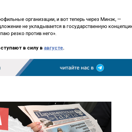
рофильные организации, и вот теперь через Минэк, —
едложение не укладывается в государственную концепц
паю резко против него».
вступают в силу в
августе
.