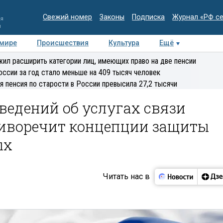
Свежий номер
Законы
Подписка
Журнал «РФ с
ия
и
 мире
Происшествия
Культура
Ещё
Медиацентр
Интервью
Колумнисты
Делова
ил расширить категории лиц, имеющих право на две пенсии
эксперт
оссии за год стало меньше на 409 тысяч человек
я пенсия по старости в России превысила 27,2 тысячи
сведений об услугах связи
иворечит концепции защиты
ых
Читать нас в