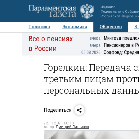
Издание
Федерального Собран
Российской Федераци
Политика
Экономика
Общество
В
Все о пенсиях
Фото
Авторы
Персоны
Мнения
Регионы
Минтруд предлож
вчера
Пенсионеров в Р
вчера
в России
Соцфонд: Средня
05.08.2026
Горелкин: Передача 
третьим лицам прот
персональных данн
Поделиться
23.11.2021 00:10
Автор:
Дмитрий Литвинов