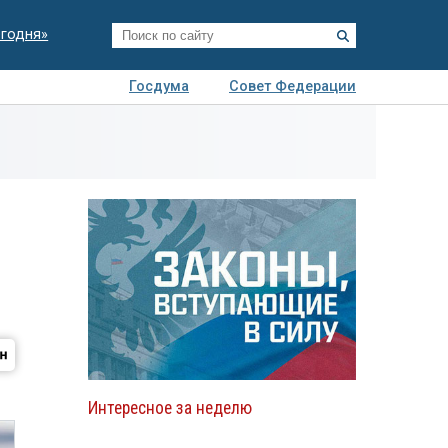
егодня»
Госдума
Совет Федерации
я
Авто
Недвижимость
Технологии
иза
Интересное за неделю