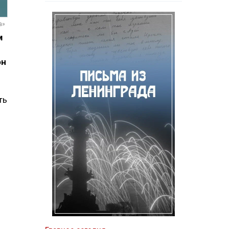
а»
м
он
ть