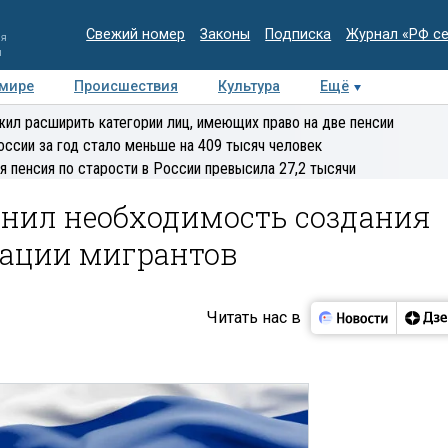
Свежий номер
Законы
Подписка
Журнал «РФ с
ия
и
 мире
Происшествия
Культура
Ещё
Медиацентр
Интервью
Колумнисты
Делова
ил расширить категории лиц, имеющих право на две пенсии
эксперт
оссии за год стало меньше на 409 тысяч человек
я пенсия по старости в России превысила 27,2 тысячи
нил необходимость создания
ации мигрантов
Читать нас в