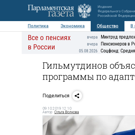
Издание
Федерального Собран
Российской Федераци
Политика
Экономика
Общество
В
Все о пенсиях
Фото
Авторы
Персоны
Мнения
Регионы
Минтруд предлож
вчера
Пенсионеров в Р
вчера
в России
Соцфонд: Средня
05.08.2026
Гильмутдинов объяс
программы по адапт
Поделиться
09.10.2019 12:10
Автор:
Ольга Волкова