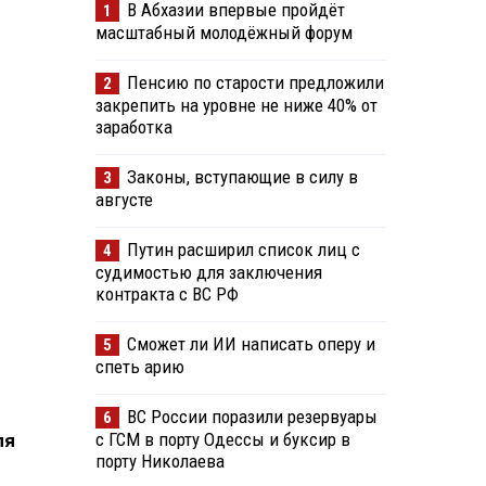
В Абхазии впервые пройдёт
1
масштабный молодёжный форум
Пенсию по старости предложили
2
закрепить на уровне не ниже 40% от
заработка
Законы, вступающие в силу в
3
августе
Путин расширил список лиц с
4
судимостью для заключения
контракта с ВС РФ
Сможет ли ИИ написать оперу и
5
спеть арию
ВС России поразили резервуары
6
с ГСМ в порту Одессы и буксир в
ля
порту Николаева