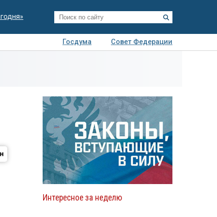
егодня»
Госдума
Совет Федерации
я
Авто
Недвижимость
Технологии
иза
Интересное за неделю