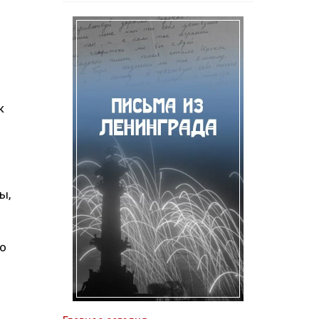
к
ы,
по