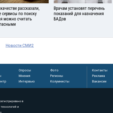
скачестве рассказали,
Врачам установят перечень
е сервисы по поиску
показаний для назначения
я можно считать
БАДов
пасными
Новости СМИ2
Опросы
Фото
Контакты
ы
Мнения
Регионы
Реклама
ентр
Интервью
Колумнисты
Вакансии
регистрировано в
 технологий и
8+