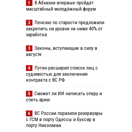
В Абхазии впервые пройдёт
1
масштабный молодёжный форум
Пенсию по старости предложили
2
закрепить на уровне не ниже 40% от
заработка
Законы, вступающие в силу в
3
августе
Путин расширил список лиц с
4
судимостью для заключения
контракта с ВС РФ
Сможет ли ИИ написать оперу и
5
спеть арию
ВС России поразили резервуары
6
с ГСМ в порту Одессы и буксир в
порту Николаева