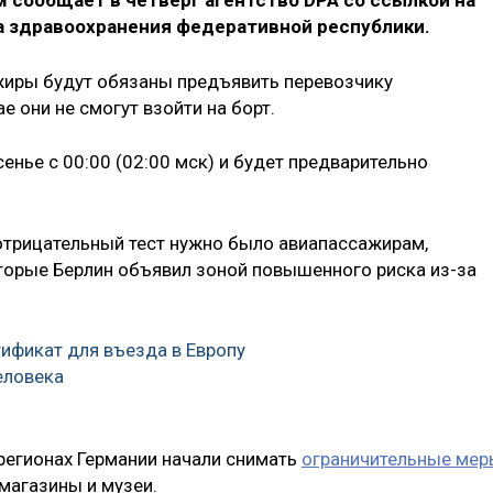
м сообщает в четверг агентство DPA со ссылкой на
 здравоохранения федеративной республики.
жиры будут обязаны предъявить перевозчику
е они не смогут взойти на борт.
енье с 00:00 (02:00 мск) и будет предварительно
отрицательный тест нужно было авиапассажирам,
торые Берлин объявил зоной повышенного риска из-за
ификат для въезда в Европу
еловека
 регионах Германии начали снимать
ограничительные мер
 магазины и музеи.