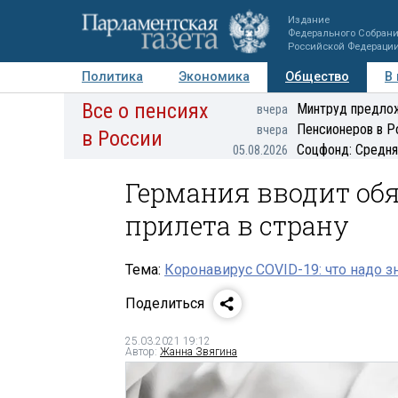
Издание
Федерального Собран
Российской Федераци
Политика
Экономика
Общество
В
Все о пенсиях
Фото
Авторы
Персоны
Мнения
Регионы
Минтруд предлож
вчера
Пенсионеров в Р
вчера
в России
Соцфонд: Средня
05.08.2026
Германия вводит обя
прилета в страну
Тема:
Коронавирус COVID-19: что надо з
Поделиться
25.03.2021 19:12
Автор:
Жанна Звягина