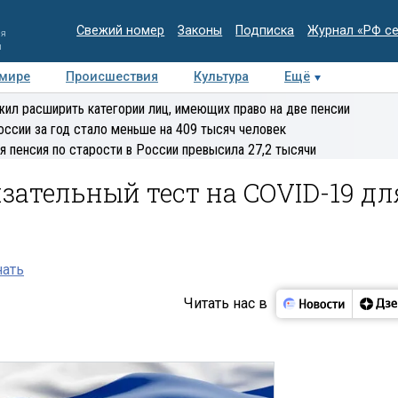
Свежий номер
Законы
Подписка
Журнал «РФ с
ия
и
 мире
Происшествия
Культура
Ещё
Медиацентр
Интервью
Колумнисты
Делова
ил расширить категории лиц, имеющих право на две пенсии
эксперт
оссии за год стало меньше на 409 тысяч человек
я пенсия по старости в России превысила 27,2 тысячи
зательный тест на COVID-19 дл
нать
Читать нас в