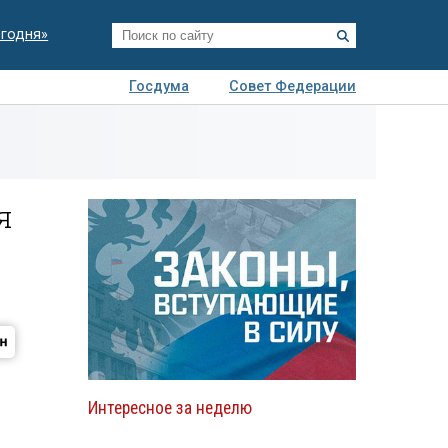
егодня»
Госдума
Совет Федерации
я
Авто
Недвижимость
Технологии
иза
я
Интересное за неделю