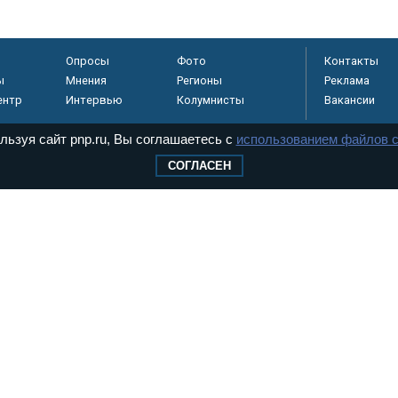
Опросы
Фото
Контакты
ы
Мнения
Регионы
Реклама
ентр
Интервью
Колумнисты
Вакансии
льзуя сайт pnp.ru, Вы соглашаетесь с
использованием файлов c
СОГЛАСЕН
регистрировано в
 технологий и
8+
.
дерального Собрания РФ. Издается с 1997 года. Учредители газеты - Государств
ктов палат Федерального Собрания. «Парламентская газета» имеет пункты печати
оверная информация о принимаемых в стране законах и деятельности депутатов и
ехнологии