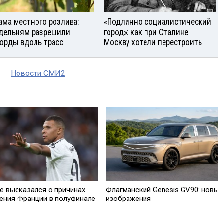
ама местного розлива:
«Подлинно социалистический
дельням разрешили
город»: как при Сталине
орды вдоль трасс
Москву хотели перестроить
Новости СМИ2
е высказался о причинах
Флагманский Genesis GV90: нов
ения Франции в полуфинале
изображения