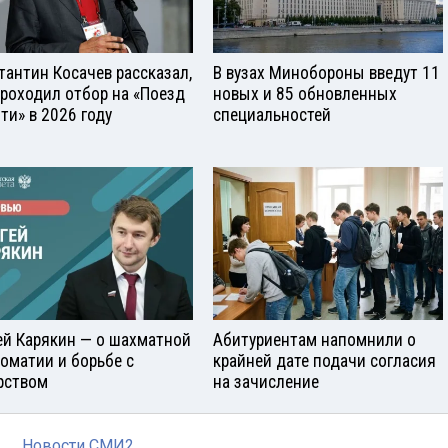
тантин Косачев рассказал,
В вузах Минобороны введут 11
проходил отбор на «Поезд
новых и 85 обновленных
ти» в 2026 году
специальностей
ей Карякин — о шахматной
Абитуриентам напомнили о
оматии и борьбе с
крайней дате подачи согласия
рством
на зачисление
Новости СМИ2