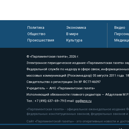
Политика
Экономика
Видео
Общество
В мире
Персон
Происшествия
Культура
Медиац
© «Парламентская газета», 2026 г.
Электронное периодическое издание «Парламентская газета» за
Федеральной службе по надзору в сфере связи, информационных
массовых коммуникаций (Роскомнадзор) 05 августа 2011 года. 1
Свидетельство о регистрации Эл № ФС77-46097
Учредитель — АНО «Парламентская газета»
Исполняющий обязанности главного редактора — Абдуллаев М.Р
Тел.: +7 (495) 637–69–79 E-mail:
pg@pnp.ru
«Парламентская газета» - официальное еженедельное издание Фе
федеральных конституционных законов, федеральных законов и а
Сайт «Парламентской газеты» - это оперативные новости и дост
«Парламентской газеты» активная ссылка на pnp.ru обязательна.