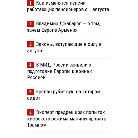
Как изменятся пенсии
1
работающих пенсионеров с 1 августа
Владимир Джабаров — о том,
2
зачем Европе Армения
Законы, вступающие в силу в
3
августе
В МИД России заявили о
4
подготовке Европы к войне с
Россией
Ереван рубит сук, на котором
5
сидит
Эксперт предрек крах попыток
6
киевского режима манипулировать
Трампом