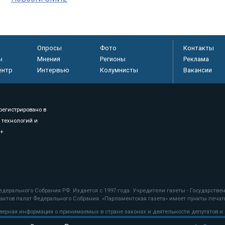
Опросы
Фото
Контакты
ы
Мнения
Регионы
Реклама
ентр
Интервью
Колумнисты
Вакансии
регистрировано в
 технологий и
8+
.
дерального Собрания РФ. Издается с 1997 года. Учредители газеты - Государств
ктов палат Федерального Собрания. «Парламентская газета» имеет пункты печати
оверная информация о принимаемых в стране законах и деятельности депутатов и