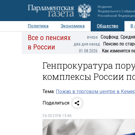
Издание
Федерального Собран
Российской Федераци
Политика
Экономика
Общество
В
Все о пенсиях
Фото
Авторы
Персоны
Мнения
Регионы
Соцфонд: Средня
вчера
Пенсию по стар
два дня назад
в России
Как изменятся п
01.08.2026
Генпрокуратура пору
комплексы России по
Тема:
Пожар в торговом центре в Кеме
Поделиться
26.03.2018 13:46