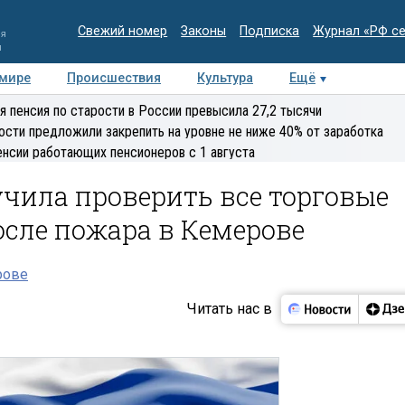
Свежий номер
Законы
Подписка
Журнал «РФ с
ия
и
 мире
Происшествия
Культура
Ещё
Медиацентр
Интервью
Колумнисты
Делова
я пенсия по старости в России превысила 27,2 тысячи
эксперт
ости предложили закрепить на уровне не ниже 40% от заработка
енсии работающих пенсионеров с 1 августа
чила проверить все торговые
сле пожара в Кемерове
рове
Читать нас в