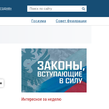
егодня»
Госдума
Совет Федерации
я
Авто
Недвижимость
Технологии
иза
Интересное за неделю