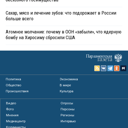
Сахар, мясо и лечение зубов: что подорожает в России
больше всего
Атомное молчание: почему в ООН «забыли», что ядерную
бомбу на Хиросиму сбросили США
Политика
Экономика
Общество
В мире
Происшествия
Культура
Видео
Опросы
Фото
Персоны
Мнения
Регионы
Медиацентр
Интервью
Колумнисты