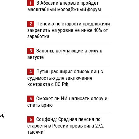
В Абхазии впервые пройдёт
1
масштабный молодёжный форум
Пенсию по старости предложили
2
закрепить на уровне не ниже 40% от
заработка
Законы, вступающие в силу в
3
августе
Путин расширил список лиц с
4
судимостью для заключения
контракта с ВС РФ
Сможет ли ИИ написать оперу и
5
спеть арию
ы,
Соцфонд: Средняя пенсия по
6
старости в России превысила 27,2
тысячи