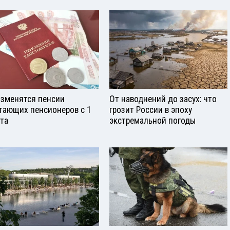
изменятся пенсии
От наводнений до засух: что
тающих пенсионеров с 1
грозит России в эпоху
ста
экстремальной погоды