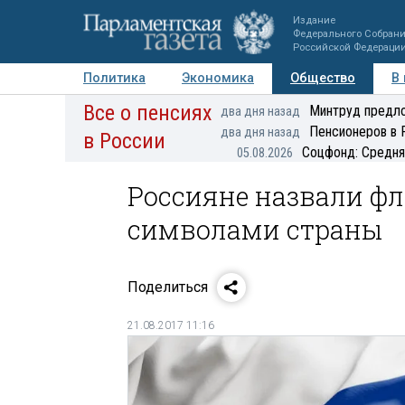
Издание
Федерального Собран
Российской Федераци
Политика
Экономика
Общество
В
Все о пенсиях
Фото
Авторы
Персоны
Мнения
Регионы
Минтруд предло
два дня назад
Пенсионеров в 
два дня назад
в России
Соцфонд: Средня
05.08.2026
Россияне назвали фл
символами страны
Поделиться
21.08.2017 11:16