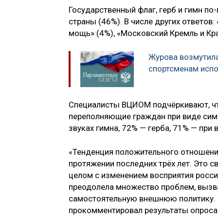
Государственный флаг, герб и гимн п
страны (46%). В числе других ответов: 
мощь» (4%), «Московский Кремль и Кр
Журова возмутил
спортсменам испо
Специалисты ВЦИОМ подчёркивают, что
переполняющие граждан при виде симв
звуках гимна, 72% — герба, 71% — при 
«Тенденция положительного отношени
протяжении последних трёх лет. Это св
целом с изменением восприятия росси
преодолела множество проблем, вызва
самостоятельную внешнюю политику. С
прокомментировал результаты опроса 