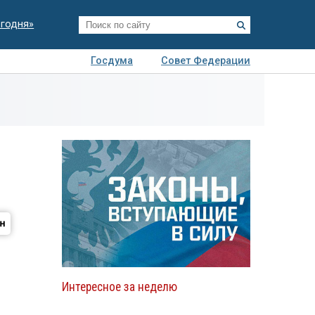
егодня»
Госдума
Совет Федерации
я
Авто
Недвижимость
Технологии
иза
Интересное за неделю