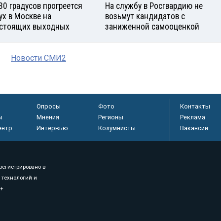
30 градусов прогреется
На службу в Росгвардию не
ух в Москве на
возьмут кандидатов с
стоящих выходных
заниженной самооценкой
Новости СМИ2
Опросы
Фото
Контакты
ы
Мнения
Регионы
Реклама
ентр
Интервью
Колумнисты
Вакансии
регистрировано в
 технологий и
8+