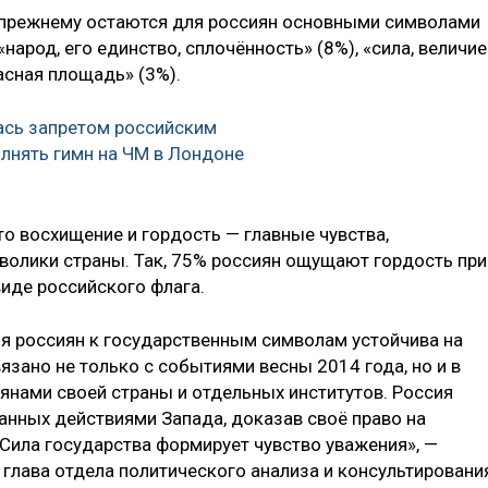
о-прежнему остаются для россиян основными символами
«народ, его единство, сплочённость» (8%), «сила, величие
асная площадь» (3%).
ась запретом российским
лнять гимн на ЧМ в Лондоне
 восхищение и гордость — главные чувства,
олики страны. Так, 75% россиян ощущают гордость при
виде российского флага.
я россиян к государственным символам устойчива на
язано не только с событиями весны 2014 года, но и в
янами своей страны и отдельных институтов. Россия
нных действиями Запада, доказав своё право на
ила государства формирует чувство уважения», —
глава отдела политического анализа и консультировани