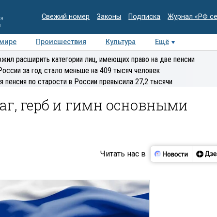
Свежий номер
Законы
Подписка
Журнал «РФ с
ия
и
 мире
Происшествия
Культура
Ещё
Медиацентр
Интервью
Колумнисты
Делова
жил расширить категории лиц, имеющих право на две пенсии
эксперт
России за год стало меньше на 409 тысяч человек
я пенсия по старости в России превысила 27,2 тысячи
аг, герб и гимн основными
Читать нас в