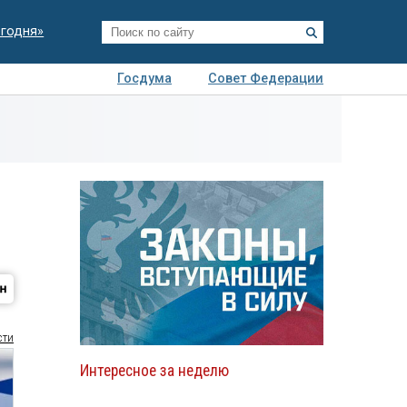
егодня»
Госдума
Совет Федерации
я
Авто
Недвижимость
Технологии
иза
сти
Интересное за неделю