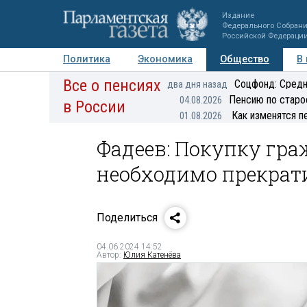
Издание
Федерального Собран
Российской Федераци
Политика
Экономика
Общество
В
Все о пенсиях
Фото
Авторы
Персоны
Мнения
Регионы
Соцфонд: Средн
два дня назад
Пенсию по старо
04.08.2026
в России
Как изменятся п
01.08.2026
Фадеев: Покупку гр
необходимо прекрат
Поделиться
04.06.2024 14:52
Автор:
Юлия Катенёва