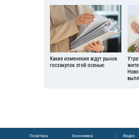
Какие изменения ждут рынок
Утра
госзакупок этой осенью
жите
Ново
вып
Политика
Экономика
Видео