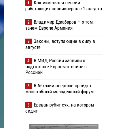
Как изменятся пенсии
1
работающих пенсионеров с 1 августа
Владимир Джабаров — о том,
2
зачем Европе Армения
Законы, вступающие в силу в
3
августе
В МИД России заявили о
4
подготовке Европы к войне с
Россией
В Абхазии впервые пройдёт
5
масштабный молодёжный форум
Ереван рубит сук, на котором
6
сидит