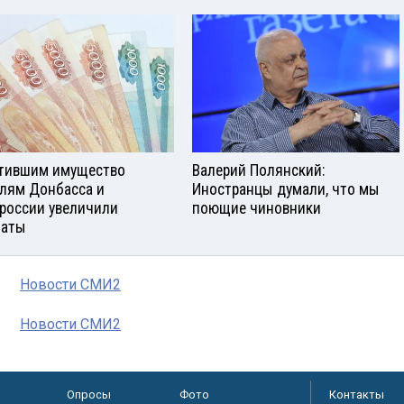
тившим имущество
Валерий Полянский:
лям Донбасса и
Иностранцы думали, что мы
россии увеличили
поющие чиновники
латы
Новости СМИ2
Новости СМИ2
Опросы
Фото
Контакты