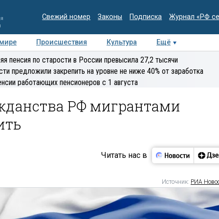
Свежий номер
Законы
Подписка
Журнал «РФ с
ия
и
 мире
Происшествия
Культура
Ещё
Медиацентр
Интервью
Колумнисты
Делова
яя пенсия по старости в России превысила 27,2 тысячи
эксперт
сти предложили закрепить на уровне не ниже 40% от заработка
енсии работающих пенсионеров с 1 августа
ажданства РФ мигрантами
ить
Читать нас в
Источник:
РИА Ново