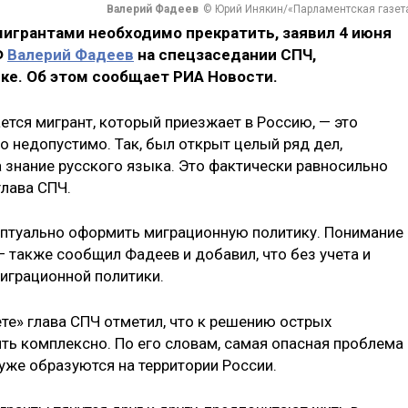
Валерий Фадеев
© Юрий Инякин/«Парламентская газет
мигрантами необходимо прекратить, заявил 4 июня
Ф
Валерий Фадеев
на спецзаседании СПЧ,
е. Об этом сообщает РИА Новости.
ается мигрант, который приезжает в Россию, — это
то недопустимо. Так, был открыт целый ряд дел,
 знание русского языка. Это фактически равносильно
глава СПЧ.
ептуально оформить миграционную политику. Понимание
— также сообщил Фадеев и добавил, что без учета и
играционной политики.
те» глава СПЧ отметил, что к решению острых
ь комплексно. По его словам, самая опасная проблема
 уже образуются на территории России.