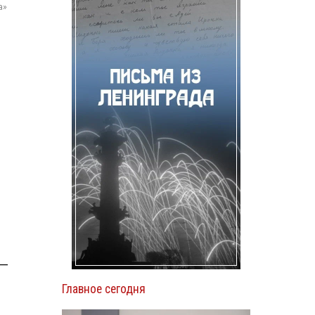
а»
 —
Главное сегодня